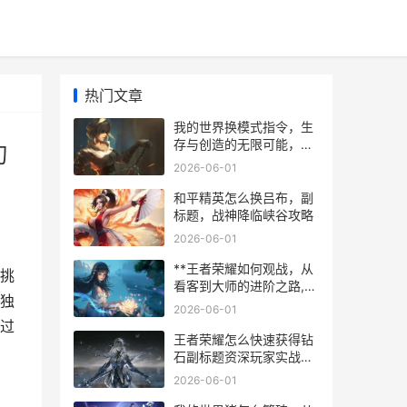
热门文章
我的世界换模式指令，生
存与创造的无限可能，副
切
标题，资深玩家的模式切
2026-06-01
换艺术
和平精英怎么换吕布，副
标题，战神降临峡谷攻略
2026-06-01
**王者荣耀如何观战，从
挑
看客到大师的进阶之路,副
独
标题,窥屏学艺，决胜千里
2026-06-01
**
过
王者荣耀怎么快速获得钻
石副标题资深玩家实战心
得分享
2026-06-01