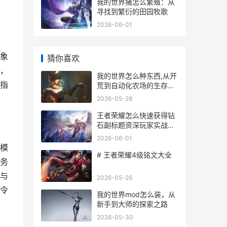
我的世界猪怎么繁殖：从
寻找到繁衍的田园牧歌
2026-06-01
象
猜你喜欢
，
我的世界怎么种东西,从开
指
荒到自动化农场的生存指
南
2026-05-28
王者荣耀怎么快速获得钻
石副标题资深玩家实战心
得分享
2026-06-01
模
# 王者荣耀4级铭文大全
务
与
2026-05-26
令
我的世界mod怎么装，从
新手到大师的探索之路
2026-05-30