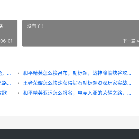
略
没有了！
-06-01
下一篇 
我的世界换模式指令，生存与创造的无限可能，副标题，资深玩家的模式切换艺术
和平精英怎么换吕布，副标题，战神降临峡谷攻略
**王者荣耀如何观战，从看客到大师的进阶之路,副标题,窥屏学艺，决胜千里**
王者荣耀怎么快速获得钻石副标题资深玩家实战心得分享
牧歌
和平精英亚运怎么报名，电竞入亚的荣耀之路，副标题，玩家通往国家赛场的阶梯