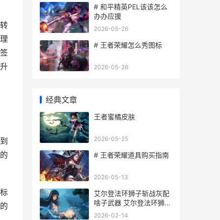
# 和平精英PEL该该怎么
办办应援
转
2026-05-26
理
# 王者荣耀怎么秀图标
签
升
2026-05-26
经典文章
王者蜜橘皮肤
2026-05-25
到
的
# 王者荣耀道具购买指南
2026-05-13
标
艾尔登法环狮子斩战灰配
啥子武器 艾尔登法环狮子
的
斩配什么武器
2026-02-14