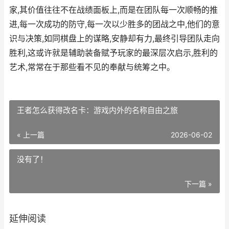
家,其价值往往不在战绩面板上,而是在团队每一次顺畅的推
进,每一次成功的防守,每一次以少胜多的团战之中,他们的意
识与决策,如同棋盘上的谋略,安静却有力,最终引导团队走向
胜利,这或许就是辅助装备赋予玩家的最深层次启示,胜利的
艺术,常常在于那些看不见的奉献与统筹之中。
王者怎么获得改名卡：游戏内外的名称自由之旅
« 上一篇
2026-06-02
没有了！
下一篇 »
延伸阅读