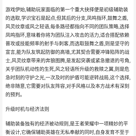
游戏伊始,辅助玩家面临的第一个重大抉择便是初级辅助装
的选取,学识宝石是起点,但其后的分支,凤鸣指环,鼓舞之盾,
风灵纹章或风之轻语,每条路径都指向不同的团队策略,选择
凤鸣指环,意味着你将为团队注入攻击的活力,适合搭配依赖
普攻或技能频率的射手与刺客,而选取鼓舞之盾,则是坚守的
宣言,能为队友筑起防御的高墙,尤其契合需要冲锋陷阵的战
士,风灵纹章带来的奔狼图腾,是发起突袭或紧急撤退的号角,
关乎团队机动性的生死,风之轻语所升级的救赎之翼,则是危
急时刻的守护之光,一次及时的护盾可能逆转战局,这个选择,
绝非随意,它需要对队友阵容,对手风格以及本方战术有深刻
的预判。
升级时机与经济法则
辅助装备独有的经济被动规则,是王者荣耀中一项精妙的平
衡设计,它确保辅助英雄在无私奉献的同时,自身发育不至于