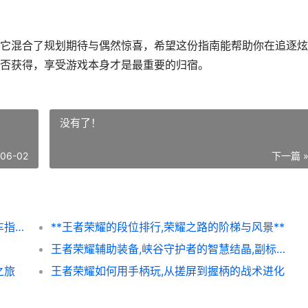
它混合了规划期待与偶然惊喜，希望这份指南能帮助你在追逐炫
否获得，享受游戏本身才是最重要的归宿。
没有了！
-06-02
下一篇 
和平精英怎么抽特斯拉皮肤，玩家必读的抽车指南
**王者荣耀的段位排行,荣耀之路的阶梯与风景**
王者荣耀辅助装备,峡谷守护者的智慧结晶,副标题,默默奉献却主宰全局的博弈艺术
之旅
王者荣耀如何用手柄玩,从搓屏到握柄的战术进化