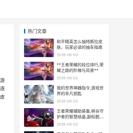
热门文章
和平精英怎么抽特斯拉皮
肤，玩家必读的抽车指南
2026-06-03
**王者荣耀的段位排行,荣
耀之路的阶梯与风景**
2026-06-02
游
我的世界神器指令,游戏世
逐
界的非凡钥匙
皮
2026-06-02
，
王者荣耀辅助装备,峡谷守
护者的智慧结晶,副标题,
默默奉献却主宰全局的博
2026-06-02
弈艺术