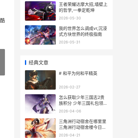
王者荣耀达摩大招,墙壁上
的哲学,一拳定乾坤
2026-05-30
酷
我的世界怎么调成vr,沉浸
式方块世界的终极指南
2026-05-31
经典文章
»
# 和平为何和平精英
2026-02-27
怎么获取少年三国志2贵
族积分 少年三国礼包领取
中心
2026-04-06
三角洲行动宿舍在哪里里
三角洲行动宿舍楼今日密
码
2026-04-21