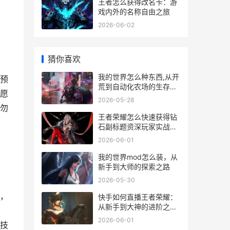
王者怎么获得改名卡：游
戏内外的名称自由之旅
2026-06-02
猜你喜欢
我的世界怎么种东西,从开
预
荒到自动化农场的生存指
愿
南
2026-05-28
勿
王者荣耀怎么快速获得钻
石副标题资深玩家实战心
得分享
2026-06-01
我的世界mod怎么装，从
新手到大师的探索之路
2026-05-30
，
快手如何直播王者荣耀：
从新手到大神的进阶之
路，副标题：实战技巧与
2026-06-01
技
人气提升全攻略。