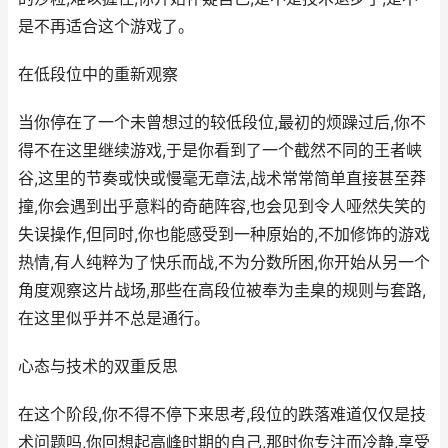
是不再适合这个游戏了。
在低段位中的重新观察
当你停在了一个未曾想过的较低段位,最初的烦躁过后,你不
得不在这里继续游戏,于是你看到了一个截然不同的王者峡
谷,这里的节奏或快或慢毫无章法,战术常常简单直接甚至莽
撞,你会遇到出乎意料的奇葩阵容,也会见到令人哑然失笑的
失误操作,但同时,你也能感受到一种原始的,不加修饰的游戏
热情,有人纯粹为了快乐而战,不为分数所困,你开始从另一个
角度观察这片战场,那些在高段位被奉为圭臬的规则与套路,
在这里似乎并不总是通行。
心态与技术的双重反思
在这个阶段,你不得不停下来思考,段位的跌落难道仅仅是技
术问题吗,你回想起高峰时期的自己,那时你专注而冷静,享受