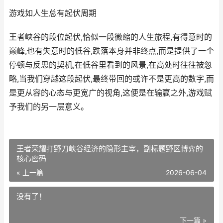
游戏如人生总有起伏周期
王者峡谷的段位起伏,恰似一段微缩的人生旅程,有得意时的
巅峰,也有失意时的低谷,跌落本身并非终点,而是提供了一个
停顿与反思的契机,在低谷里看到的风景,在高处时往往被忽
略,当我们穿越这段起伏,最终带回的或许不是更高的数字,而
是更从容的心态与更宽广的视角,这便是在输赢之外,游戏赋
予我们的另一层意义。
王者荣耀打野刀峡谷经济的隐形主宰，副标题野区博弈的
核心密码
« 上一篇
2026-06-04
没有了！
下一篇 »