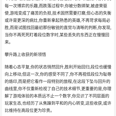
每一次博弈的乐趣,而跌落过程中,你被分数绑架,被虚荣驱
使,游戏变成了痛苦的负担,技术固然需要打磨,但心态的失衡
或许是更深的病灶,你重新拿起熟悉的英雄,不再苛求每局必
胜,而是试图找回最初那份敏锐的直觉与清晰的判断,你发现,
当你不再死死盯着段位数字时,某些丢失的东西正在慢慢回
来。
攀升路上收获的新领悟
随着心态平复,你的状态悄然回升,胜利开始回归,段位也缓慢
向上移动,但这一次,你的感受不同了,你不再视低段位为耻辱
的烙印,而是把它看作一段特别的旅程,在这段下坠与回升的
曲线里,你不仅重新检视了自己的技术细节,更重要的是,你理
解了游戏体验的本质远不止一个数字,你见识了不同层面的
玩家生态,也经历了从焦躁到平和的内心转变,这些收获,或许
比维持在高段位更为珍贵。