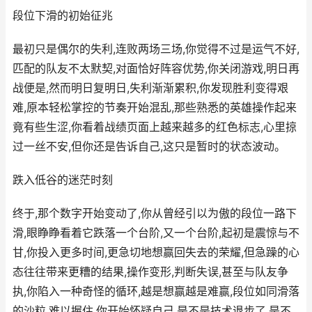
段位下滑的初始征兆
最初只是偶尔的失利,连败两场三场,你觉得不过是运气不好,
匹配的队友不太默契,对面恰好阵容优势,你关闭游戏,明日再
战便是,然而明日复明日,失利渐渐累积,你发现胜利变得艰
难,原本轻松掌控的节奏开始混乱,那些熟悉的英雄操作起来
竟有些生涩,你看着战绩页面上越来越多的红色标志,心里掠
过一丝不安,但你还是告诉自己,这只是暂时的状态波动。
跌入低谷的迷茫时刻
终于,那个数字开始变动了,你从曾经引以为傲的段位一路下
滑,眼睁睁看着它跌落一个台阶,又一个台阶,起初是震惊与不
甘,你投入更多时间,更急切地想赢回失去的荣耀,但急躁的心
态往往带来更糟的结果,操作变形,判断失误,甚至与队友争
执,你陷入一种奇怪的循环,越是想赢越是难赢,段位如同滑落
的沙粒,难以握住,你开始怀疑自己,是不是技术退步了,是不