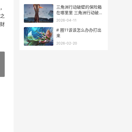
三角洲行动破壁的保险箱
，
在哪里里 三角洲行动破壁
之
新赛季补给礼包
2026-04-11
财
# 圈11该该怎么办办打出
来
2026-02-20
»