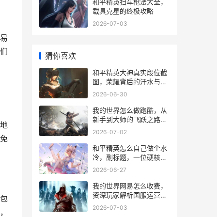
和平精英扫车枪法大全，
载具克星的终极攻略
2026-07-03
易
们
猜你喜欢
和平精英大神真实段位截
图，荣耀背后的汗水与智
慧
2026-06-30
我的世界怎么做跑酷，从
新手到大师的飞跃之路，
地
副标题，方块间的舞蹈艺
2026-07-02
术
免
和平精英怎么自己做个水
冷，副标题，一位硬核玩
家的实战散热改造手记
2026-06-27
我的世界网易怎么收费，
资深玩家解析国服运营模
包
式
2026-07-03
，