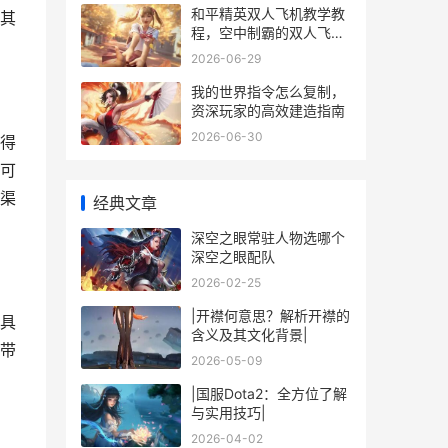
和平精英双人飞机教学教
其
程，空中制霸的双人飞行
指南
2026-06-29
我的世界指令怎么复制，
资深玩家的高效建造指南
2026-06-30
得
可
渠
经典文章
深空之眼常驻人物选哪个
深空之眼配队
2026-02-25
|开襟何意思？解析开襟的
具
含义及其文化背景|
带
2026-05-09
|国服Dota2：全方位了解
与实用技巧|
2026-04-02