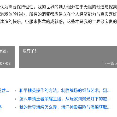
认为需要保持理性，我的世界的魅力根源在于无限的创造与探索
游戏体验核心，所有的消费都应建立在个人经济能力与真实喜好
建造的快乐，征服末影龙的成就感，这些才是我的世界最宝贵的
标题，
没有了！
-07-03
下一篇 
我的世界网易怎么收费，资深玩家解析国服运营模式
和平精英操作的方法，制胜战场的细节艺术，副标题，从新手到高手的实战进阶指南
怎么申请王者荣耀主播，从玩家到聚光灯下的旅程
略
我的世界海绵怎么弄，海洋神殿探险与海绵获取指南