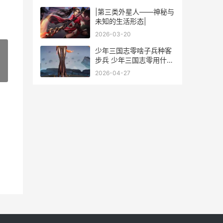
|第三类外星人——神秘与
未知的生活形态|
2026-03-20
少年三国志零啥子兵种客
步兵 少年三国志零用什么
阵容
»
2026-04-27