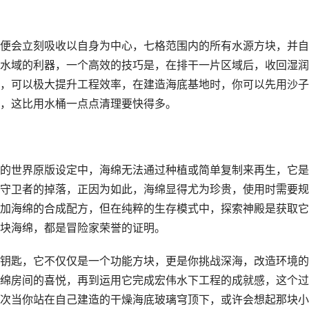
便会立刻吸收以自身为中心，七格范围内的所有水源方块，并自
水域的利器，一个高效的技巧是，在排干一片区域后，收回湿润
，可以极大提升工程效率，在建造海底基地时，你可以先用沙子
，这比用水桶一点点清理要快得多。
的世界原版设定中，海绵无法通过种植或简单复制来再生，它是
守卫者的掉落，正因为如此，海绵显得尤为珍贵，使用时需要规
加海绵的合成配方，但在纯粹的生存模式中，探索神殿是获取它
块海绵，都是冒险家荣誉的证明。
钥匙，它不仅仅是一个功能方块，更是你挑战深海，改造环境的
绵房间的喜悦，再到运用它完成宏伟水下工程的成就感，这个过
次当你站在自己建造的干燥海底玻璃穹顶下，或许会想起那块小