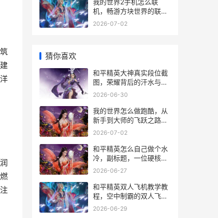
我的世界2手机怎么联
机，畅游方块世界的联机
指南
2026-07-02
筑
猜你喜欢
建
和平精英大神真实段位截
洋
图，荣耀背后的汗水与智
慧
2026-06-30
我的世界怎么做跑酷，从
新手到大师的飞跃之路，
副标题，方块间的舞蹈艺
2026-07-02
术
和平精英怎么自己做个水
冷，副标题，一位硬核玩
润
家的实战散热改造手记
2026-06-27
燃
和平精英双人飞机教学教
注
程，空中制霸的双人飞行
指南
2026-06-29