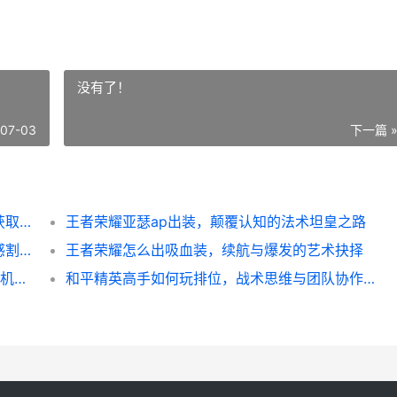
没有了！
-07-03
下一篇 
我的世界海绵怎么弄，海洋神殿探险与海绵获取指南
王者荣耀亚瑟ap出装，颠覆认知的法术坦皇之路
王者荣耀常用英雄删除，一次虚拟世界的情感割舍，副标题，当熟悉的身影从战场消失
王者荣耀怎么出吸血装，续航与爆发的艺术抉择
我的世界2手机怎么联机，畅游方块世界的联机指南
和平精英高手如何玩排位，战术思维与团队协作的进阶之路