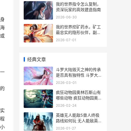
我的世界指令怎么复制，
资深玩家的高效建造指南
2026-06-30
身
我的世界挖矿药水，矿工
海
最忠实的隐形伙伴，副标
或
题，夜色下的琥珀之光
2026-07-01
经典文章
斗罗大陆毁灭之神的传承
一
是否具有独特性 斗罗大陆
毁灭之神的九个魂技都是
2026-03-01
什么
的
疯狂动物园奥林匹斯山有
哪些动物 疯狂动物园奥林
匹斯山隐藏动物
2026-02-24
实
英雄无人能敌5兽人终极
程
路线如何玩 无人能敌英文
缩写
小
2026-01-27