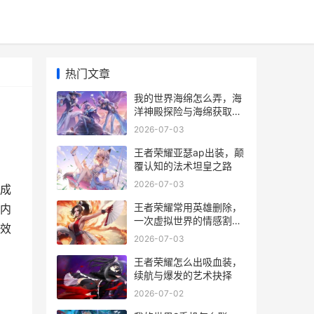
热门文章
我的世界海绵怎么弄，海
洋神殿探险与海绵获取指
南
2026-07-03
王者荣耀亚瑟ap出装，颠
覆认知的法术坦皇之路
2026-07-03
成
王者荣耀常用英雄删除，
内
一次虚拟世界的情感割
效
舍，副标题，当熟悉的身
2026-07-03
影从战场消失
，
王者荣耀怎么出吸血装，
续航与爆发的艺术抉择
2026-07-02