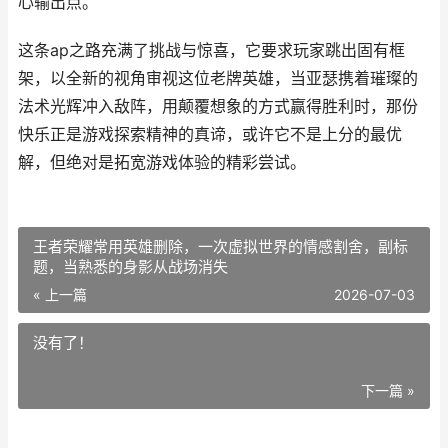
心输出点。
这条ap之路充满了挑战与惊喜，它要求玩家跳出固有框
架，以全新的视角审视这位老牌英雄，当亚瑟携着璀璨的
法术光辉冲入敌阵，用颠覆想象的方式赢得胜利时，那份
快乐正是游戏探索精神的真谛，或许它不是上分的最优
解，但绝对是拓宽游戏体验的精彩尝试。
王者荣耀常用英雄删除，一次虚拟世界的情感割舍，副标
题，当熟悉的身影从战场消失
« 上一篇
2026-07-03
没有了！
下一篇 »