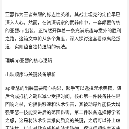
亚瑟作为王者荣耀的标志性英雄，其战士坦克的定位早已
深入人心，然而，在资深玩家的武器库中，一套颠覆传统
的亚瑟ap出装，正悄然开辟着一条充满乐趣与意外的胜利
之路，这篇文章将从多个角度，深入探讨这套看似离经叛
道，实则蕴含独特逻辑的玩法。
理解ap亚瑟的核心逻辑
出装顺序与关键装备解析
ap亚瑟的出装需要精心构思，起手可以选择咒术典籍，随
后合成抵抗之靴以减少受控时间，核心第一件装备往往是
回响之杖，它提供移速和法术伤害，其被动爆炸能极大增
强亚瑟一技能突进后的范围伤害，第二件装备选择博学者
之怒，这是将法术伤害推向质变的关键，之后可以补上虚
无法杖，以应对敌方成长的法术防御，保证后期伤害不疲