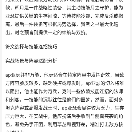
软，辉月是一件战略性装备，其主动技能月之守护，能为
亚瑟提供关键的生存间隙，等待技能冷却，完成反杀或撤
离，最后一件装备可根据局势选择，贤者之书最大化输
出，时之预言则提供一定的续航与双抗。
符文选择与技能连招技巧
实战场景与阵容适配分析
ap亚瑟并非万能，他更适合在特定阵容中发挥奇效，当敌
方阵容脆皮较多，缺乏硬控或爆发时，ap亚瑟的切入将难
以阻挡，他也能作为奇兵，克制一些依赖技能连招的法师
和刺客，一技能的沉默往往是他们的噩梦，然而，面对多
坦克阵容或高爆发战士时，ap亚瑟会显得较为乏力，生存
压力巨大，在实战中，他应扮演后手收割与侧翼突袭的角
色，避免先手开团，利用草丛和视野差，精准打击敌方核