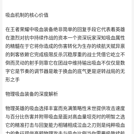
吸血机制的核心价值
在王者荣耀中吸血装备绝非简单的回复手段它代表着英雄
在激烈对抗中持续作战的资本一个资深玩家深知吸血属性
的精髓在于它将你造成的伤害转化为生存的续航天赋异禀
的刺客依赖它完成极限反杀沉稳厚重的战士凭借它屹立不
倒而灵动的射手则靠它在团战中维持输出吸血不仅仅是数
字它是节奏的调节器是敢于换血的底气更是逆转战局的无
形之手
物理吸血装备的深度解析
物理英雄的吸血选择丰富而充满策略性末世提供攻击速度
与百分比伤害并附带吸血是面对高血量坦克时的明智之选
它的精准打击与回复能力相辅相成泣血之刃则是纯粹吸血
力的象征提供高额物理攻击与吸血比例当你需要极致续航