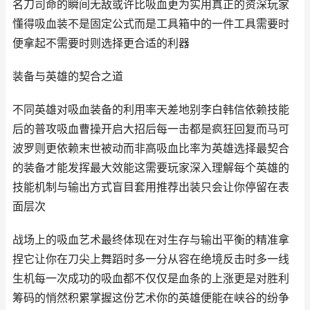
名刀司命的瞬间无敌或许比吸血更为实用真正的资深玩家
懂得吸血装不是固定公式而是工具箱中的一件工具需要时
便拿起不需要时则选择更合适的利器
装备与英雄的契合之道
不同英雄对吸血装备的利用率天差地别李白韩信依赖技能
后的普攻吸血曹操开启大招后每一击都是疯狂回复而马可
波罗则更依赖末世被动而非高吸血比率为英雄选择最契合
的装备才能发挥最大效能这需要玩家深入理解每个英雄的
技能机制与输出方式盲目套用推荐出装只会让你停留在表
面层次
战场上的吸血艺术最终体现在对生存与输出平衡的精准拿
捏它让你在刀尖上舞蹈时多一分从容在绝境反击时多一线
生机每一次成功的吸血都不仅仅是血条的上涨更是对胜利
筹码的悄然积累掌握这份艺术你的英雄便能在峡谷的纷争