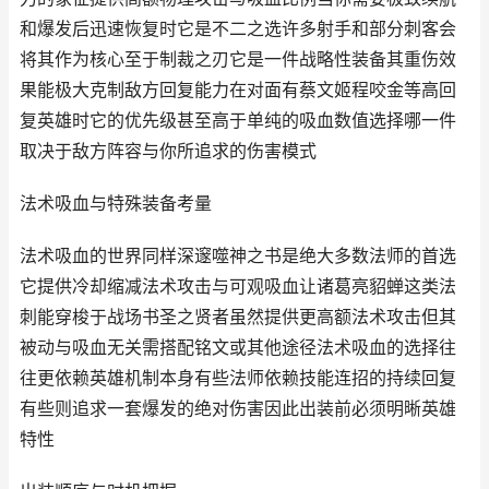
和爆发后迅速恢复时它是不二之选许多射手和部分刺客会
将其作为核心至于制裁之刃它是一件战略性装备其重伤效
果能极大克制敌方回复能力在对面有蔡文姬程咬金等高回
复英雄时它的优先级甚至高于单纯的吸血数值选择哪一件
取决于敌方阵容与你所追求的伤害模式
法术吸血与特殊装备考量
法术吸血的世界同样深邃噬神之书是绝大多数法师的首选
它提供冷却缩减法术攻击与可观吸血让诸葛亮貂蝉这类法
刺能穿梭于战场书圣之贤者虽然提供更高额法术攻击但其
被动与吸血无关需搭配铭文或其他途径法术吸血的选择往
往更依赖英雄机制本身有些法师依赖技能连招的持续回复
有些则追求一套爆发的绝对伤害因此出装前必须明晰英雄
特性