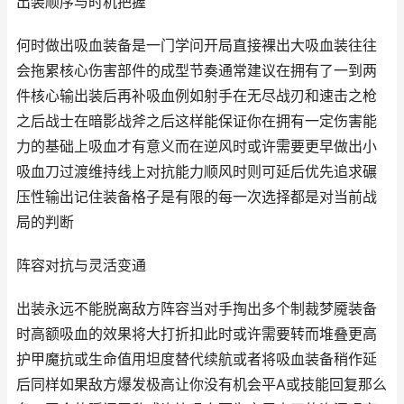
出装顺序与时机把握
何时做出吸血装备是一门学问开局直接裸出大吸血装往往
会拖累核心伤害部件的成型节奏通常建议在拥有了一到两
件核心输出装后再补吸血例如射手在无尽战刃和速击之枪
之后战士在暗影战斧之后这样能保证你在拥有一定伤害能
力的基础上吸血才有意义而在逆风时或许需要更早做出小
吸血刀过渡维持线上对抗能力顺风时则可延后优先追求碾
压性输出记住装备格子是有限的每一次选择都是对当前战
局的判断
阵容对抗与灵活变通
出装永远不能脱离敌方阵容当对手掏出多个制裁梦魇装备
时高额吸血的效果将大打折扣此时或许需要转而堆叠更高
护甲魔抗或生命值用坦度替代续航或者将吸血装备稍作延
后同样如果敌方爆发极高让你没有机会平A或技能回复那么