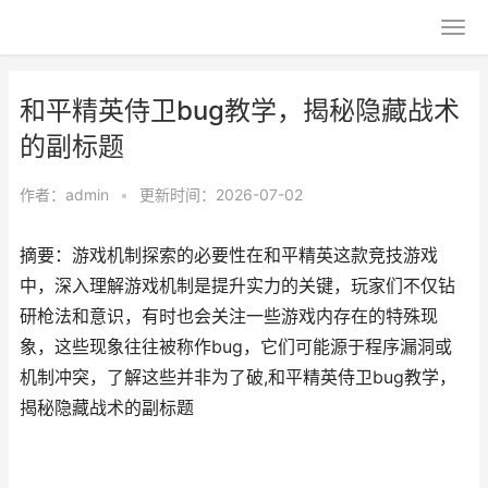
和平精英侍卫bug教学，揭秘隐藏战术
的副标题
作者：
admin
•
更新时间：2026-07-02
摘要：游戏机制探索的必要性在和平精英这款竞技游戏
中，深入理解游戏机制是提升实力的关键，玩家们不仅钻
研枪法和意识，有时也会关注一些游戏内存在的特殊现
象，这些现象往往被称作bug，它们可能源于程序漏洞或
机制冲突，了解这些并非为了破,和平精英侍卫bug教学，
揭秘隐藏战术的副标题