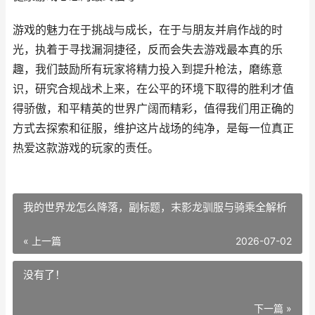
游戏的魅力在于挑战与成长，在于与朋友并肩作战的时
光，执着于寻找漏洞捷径，反而会失去游戏最本真的乐
趣，我们鼓励所有玩家将精力投入到提升枪法，磨练意
识，研究合规战术上来，在公平的环境下取得的胜利才值
得骄傲，和平精英的世界广阔而精彩，值得我们用正确的
方式去探索和征服，维护这片战场的纯净，是每一位真正
热爱这款游戏的玩家的责任。
我的世界龙怎么降落，副标题，末影龙驯服与骑乘全解析
« 上一篇
2026-07-02
没有了！
下一篇 »