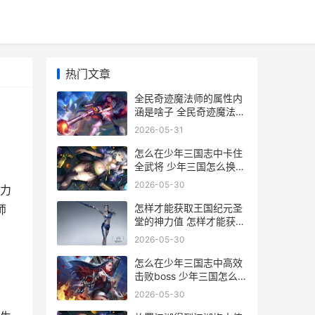
热门文章
全民奇迹魔法师的属性内
涵是啥子 全民奇迹魔法师
技能加点
2026-05-31
怎么在少年三国志中卡住
全武将 少年三国怎么换主
将
2026-05-30
力
怎样才能获取王国纪元圣
师
堂的神力值 怎样才能获取
王者称号
2026-05-30
怎么在少年三国志中高效
击败boss 少年三国怎么
升级最快
2026-05-30