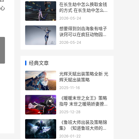
在长生劫中怎么换取金钱
心
的方式 在长生劫中怎么升
级装备
2026-05-24
想要得到剑齿海象有啥子
诀窍可以在疯狂动物园中
运用 剑齿海象攻略
2026-05-24
»
经典文章
光辉天赋出装策略全新 光
辉天赋出装策略
2025-11-16
《暖暖末世之女王》策略
指导 末世之暖萌娇妻撩美
男全文免费阅读
2025-12-28
《鲁班大师出装及策略锦
集》（知道鲁班大师的出
装攻略与游戏策略 鲁班大
2026-01-22