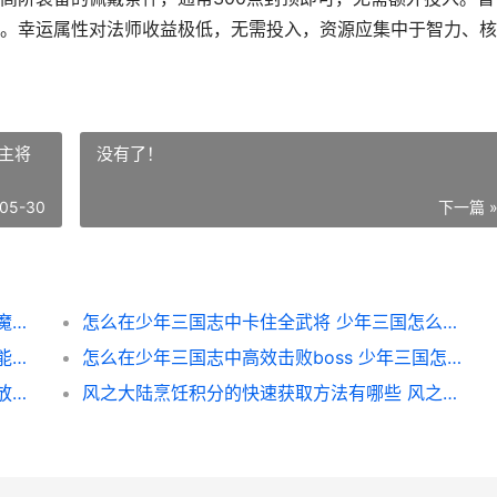
。幸运属性对法师收益极低，无需投入，资源应集中于智力、核
主将
没有了！
05-30
下一篇 
全民奇迹魔法师的属性内涵是啥子 全民奇迹魔法师技能加点
怎么在少年三国志中卡住全武将 少年三国怎么换主将
怎样才能获取王国纪元圣堂的神力值 怎样才能获取王者称号
怎么在少年三国志中高效击败boss 少年三国怎么升级最快
放置江湖得到江湖梅大侠面具需要啥子条件 放置江湖全支线攻略
风之大陆烹饪积分的快速获取方法有哪些 风之大陆怎么做食物