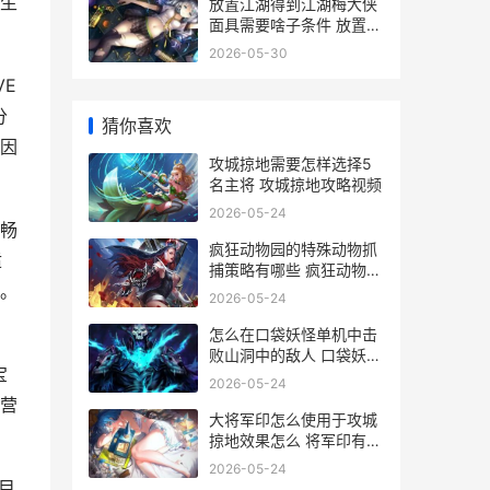
生
放置江湖得到江湖梅大侠
面具需要啥子条件 放置江
湖全支线攻略
2026-05-30
E
分
猜你喜欢
免因
攻城掠地需要怎样选择5
名主将 攻城掠地攻略视频
2026-05-24
畅
疯狂动物园的特殊动物抓
适
捕策略有哪些 疯狂动物园
。
的特殊动物怎么解锁
2026-05-24
怎么在口袋妖怪单机中击
败山洞中的敌人 口袋妖怪
宝
怎么maga
2026-05-24
营
大将军印怎么使用于攻城
掠地效果怎么 将军印有什
么用
2026-05-24
目