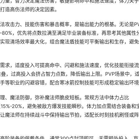
力量，智力决定魔法伤害，敏捷影响命中和施法速度，体力关乎
打造高伤法师的决定因素。
法攻击力、技能伤害和暴击概率，是输出能力的根基。无论是PV
%-80%，优先将点数拉满至满足毕业装备标准，再思考其他属性
能实现清场效率最大化，组合魔法盾技能可平衡输出和生存，避
需求，适度投入可提高命中、闪避和施法速度，优化技能衔接流
度堆叠，过高投入会挤占智力点数，降低输出上限。PVP场景中，
手等职业的闪避容错，配合寒冰箭控制技能可形成稳定输出环境
理、魔法防御，弥补魔法师脆皮短板。常规方法中体力占比
高至15%-20%，避免被敌方爆发技能瞬秒。体力加点需结合装备和
让魔法师在持续战斗中保持输出节拍，适配长时刻挂机刷怪或阵
高阶装备的佩戴条件，通常300点封顶即可，无需额外投入。盲