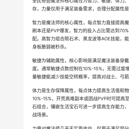
全民奇迹魔法师核心属性为智力、敏捷、体力、
存，力量仅用于满足装备需求，合理分配属性是
智力是魔法师的核心属性，每点智力直接提高魔
刷本还是PVP爆发，智力的投入占比需达到70
配。高智力组合陨石术、黑龙波等AOE技能，
身板脆弱被秒杀。
敏捷为辅助属性，核心影响是满足魔法装备穿戴
度。通常敏捷点数控制在10%-15%，无需过
量敏捷能减少技能空转概率，提高对战士、弓箭
体力是生存保障属性，每点体力提高生活值和物
10%-15%，开荒高难副本或团战PVP时可提
石组合，镶嵌生活宝石可进一步提高生存能力，
战场景。
力量对魔法师几乎无实质收益，仅用于满足部分