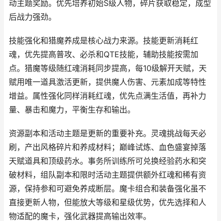
动主题奖励。优先培养初始S级人物，碎片获取稳定，成型
后战力强劲。
技能强化和猎魔养成是核心战力来源。技能更新消耗红
魂，优先提高普攻、必杀和QTE技能，辅助技能按需加
点。猎魔等级随红魂消耗同步提高，每10级解开天赋，天
赋用唯一道具激活更新，提供魔人伤害、元素加成等特性
增益。属性强化同样消耗红魂，优先点满生活值，再补力
量、暴击和魔力，平衡生存和输出。
资源副本和活动主题是更新的重要补充。灵魂挑战每天必
刷，产出风格碎片和养成材料；巅峰试炼、血色盛宴掉落
天赋道具和顶级药水。事务所训练所可兑换经验药水和突
破材料，组队副本和限时活动主题提供额外红魂和稀有资
源，保持参和可避免养成断层。魔卡组合和装备强化虽不
直接更新人物，但能放大等级和星级优势，优先选择和人
物适配的魔卡，强化武器提高输出效率。