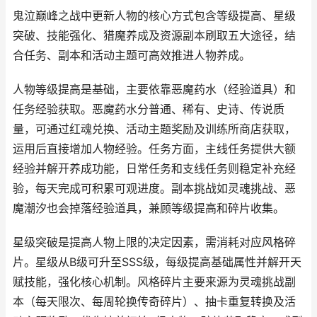
鬼泣巅峰之战中更新人物的核心方式包含等级提高、星级
突破、技能强化、猎魔养成及资源副本刷取五大途径，结
合任务、副本和活动主题可高效推进人物养成。
人物等级提高是基础，主要依靠恶魔药水（经验道具）和
任务经验获取。恶魔药水分普通、稀有、史诗、传说质
量，可通过红魂兑换、活动主题奖励及训练所商店获取，
运用后直接增加人物经验。任务方面，主线任务提供大额
经验并解开养成功能，日常任务和支线任务则稳定补充经
验，每天完成可积累可观进度。副本挑战如灵魂挑战、恶
魔潮汐也会掉落经验道具，兼顾等级提高和碎片收集。
星级突破是提高人物上限的决定因素，需消耗对应风格碎
片。星级从B级可升至SSS级，每级提高基础属性并解开天
赋技能，强化核心机制。风格碎片主要来源为灵魂挑战副
本（每天限次、每周轮换传奇碎片）、抽卡重复转换及活