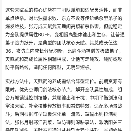
这套天赋武的核心优势在于团队赋能和适配灵活性，而非
单点绝杀。对比独孤求败、东方不败等传统绝杀型弟子的
爆发绝技，张万成天赋武无瞬间高额斩杀伤害，但能稳定
为全队提供属性BUFF，变相提高整体输出和生存，让普通
弟子战力跃升，是典型的团队核心天赋。其总成长值达
36，攻防血内成长分配均衡，比肩斗酒神僧等极致弟子，
天赋武和高成长属性相辅相成，让他可走纯攻、纯防或攻
防平衡路线，适配任何阵型，无明显短板。
实战方法中，天赋武的养成需结合阵型定位。前期资源有
限时，优先点师门剑法核心节点，解开全队属性加成，组
合万城锁链控制技能，兼顾输出和干扰；中期平衡剑法和
掌法天赋，补全技能释放概率和减伤特效，适配多场景战
斗；后期根据阵型短板深化单一流派，缺输出则拉满剑
法，强化月射寒江割菜，缺防御则深耕掌法，激活阳关三
叠团队减伤。天赋石可通过巷战副本稳定获取，长期修炼