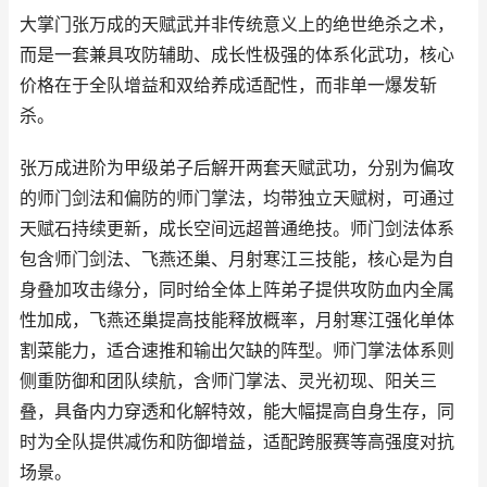
大掌门张万成的天赋武并非传统意义上的绝世绝杀之术，
而是一套兼具攻防辅助、成长性极强的体系化武功，核心
价格在于全队增益和双给养成适配性，而非单一爆发斩
杀。
张万成进阶为甲级弟子后解开两套天赋武功，分别为偏攻
的师门剑法和偏防的师门掌法，均带独立天赋树，可通过
天赋石持续更新，成长空间远超普通绝技。师门剑法体系
包含师门剑法、飞燕还巢、月射寒江三技能，核心是为自
身叠加攻击缘分，同时给全体上阵弟子提供攻防血内全属
性加成，飞燕还巢提高技能释放概率，月射寒江强化单体
割菜能力，适合速推和输出欠缺的阵型。师门掌法体系则
侧重防御和团队续航，含师门掌法、灵光初现、阳关三
叠，具备内力穿透和化解特效，能大幅提高自身生存，同
时为全队提供减伤和防御增益，适配跨服赛等高强度对抗
场景。