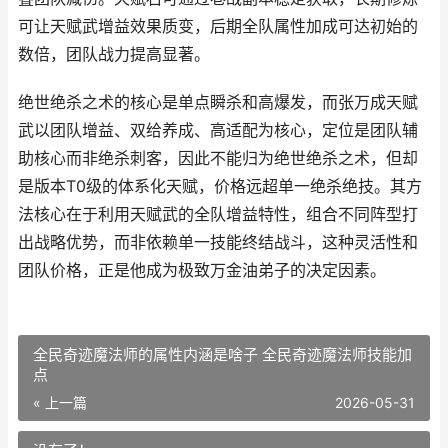
可让天赋武增益效果质变，后期全队属性加成可达初始的
数倍，团队战力提高显著。
绝世绝杀之术的核心是单点瞬杀和高爆发，而张万成天赋
武以团队增益、双给养成、高适配为核心，定位是团队辅
助核心而非绝杀刺客，因此不能归为绝世绝杀之术，但却
是版本T0级的体系化天赋，价格远超单一绝杀绝技。其方
法核心在于利用天赋武的全队增益特性，组合不同阵型打
出战略优势，而非依赖单一技能终结战斗，这种灵活性和
团队价格，正是他成为极致万金油弟子的决定因素。
全民奇迹魔法师的属性内涵是啥子 全民奇迹魔法师技能加
点
« 上一篇
2026-05-31