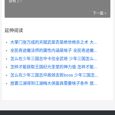
没有了！
下一篇 »
延伸阅读
大掌门张万成的天赋武是否是绝世绝杀之术 大掌门张万成怎么成甲
全民奇迹魔法师的属性内涵是啥子 全民奇迹魔法师技能加点
怎么在少年三国志中卡住全武将 少年三国怎么换主将
怎样才能获取王国纪元圣堂的神力值 怎样才能获取王者称号
怎么在少年三国志中高效击败boss 少年三国怎么升级最快
放置江湖得到江湖梅大侠面具需要啥子条件 放置江湖全支线攻略