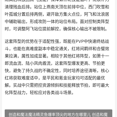
清理残血后排。站位上燕南天顶在前排中位，西门吹雪和
叶孤城分置后排两侧，避开敌方集火点位，阿飞和沈浪居
中辅助输出，形成攻防一体的站位布局。面对控制类阵型
时，可调整阿飞站位提前解控，确保核心输出不被限制。
这套阵型的优势在于适配性强，既能在PVP中快速终结战
斗，也能在高难度副本中稳定通关，红将间羁绊和合璧效
果拉满，属性加成显著。相较于其他红将阵型，如萧十一
郎流血流、陆小凤肉盾流，这套阵型爆发更高、节拍更
快，避免了持久战的不确定性，同时培养途径清晰，核心
红将获取难度适中，是平民和氪金玩家均可适配的最优
解。实战中只需把控资源倾斜和技能释放节拍，即可最大
化阵型战力，轻松应对各类战斗场景。
创造和魔法魔法精灵鱼爆率顶尖的地方在哪里儿 创造和魔