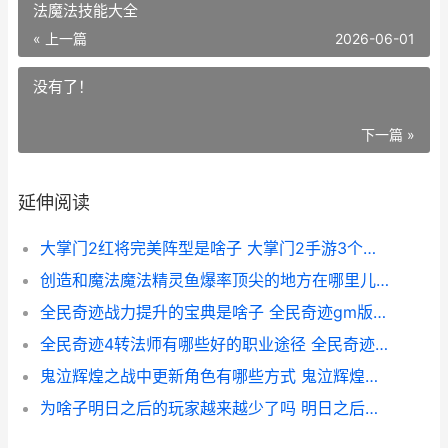
法魔法技能大全
« 上一篇
2026-06-01
没有了！
下一篇 »
延伸阅读
大掌门2红将完美阵型是啥子 大掌门2手游3个红将选哪个好
创造和魔法魔法精灵鱼爆率顶尖的地方在哪里儿 创造和魔法魔法技能大全
全民奇迹战力提升的宝典是啥子 全民奇迹gm版刷战力
全民奇迹4转法师有哪些好的职业途径 全民奇迹4转战士武器和衣服搭配
鬼泣辉煌之战中更新角色有哪些方式 鬼泣辉煌之战中文版下载
为啥子明日之后的玩家越来越少了吗 明日之后没意思了