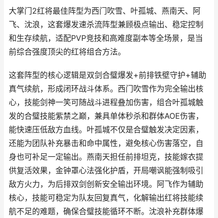
大掌门2红将最佳阵型为西门吹雪、叶孤城、燕南天、阿
飞、沈浪，这套爆发速杀流阵型兼顾极点输出、稳定控制
和生存续航，适配PVP竞技和高难度副本等全场景，是当
前综合强度顶尖的红将组合方法。
这套阵型的核心逻辑是双剑合璧爆发+前排铁壁守护+辅助
真气续航，形成闭环战斗体系。西门吹雪作为完全输出核
心，技能剑神一笑可随战斗进程叠加伤害，组合叶孤城触
发的合璧技能紫禁之巅，兼具单体秒杀和群体AOE伤害，
能快速压低敌方血线。叶孤城不仅是合璧触发决定因素，
还能为团队补充暴击和命中属性，避免核心伤害落空，自
身也可补足一定输出。燕南天担任前排坦克，技能嫁衣提
供复活效果，金钟罩心法强化护盾，开局嘲讽能强制吸引
敌方火力，为后排双剑创新安全输出环境。阿飞作为辅助
核心，技能可稳定为队友回复真气，化解输出红将技能续
航不足的难题，确保合璧技能循环不断。沈浪补充群体爆