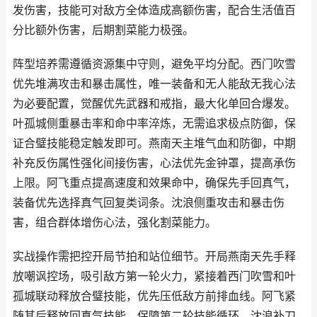
发伤害，技能可对敌方全体造成高额伤害，配合生活值百
分比额外伤害，后期割菜能力极强。
阵型培养需遵循资源集中守则，避免平均分配。西门吹雪
优先堆满攻击和暴击属性，唯一装备和无人能敌无我心法
为必要配置，觉醒优先武器和戒指，最大化单回合爆发。
叶孤城侧重暴击率和命中率淬炼，无需追求极点防御，保
证合璧技能稳定触发即可。燕南天主堆气血和防御，中期
补充反伤属性强化间接伤害，心法优先金钟罩，提高承伤
上限。阿飞重点提高速度和效果命中，确保先手回真气，
装备优先选择真气回复类词条。沈浪侧重攻击和暴击伤
害，组合群体增伤心法，强化割菜能力。
实战操作需把控开局节拍和站位细节。开局燕南天先手释
放嘲讽控场，吸引敌方第一轮火力，紧接着西门吹雪和叶
孤城联动释放合璧技能，优先压低敌方前排血线。阿飞紧
随其后释放回真气技能，保障第二轮技能循环，沈浪补刀