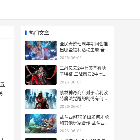
热门文章
全民奇迹七周年期间会推
出哪些福利活动主题 全民
奇迹官网公告
2026-06-01
二战风云2中七签号有啥
子特征 二战风云2中七大
战役
2026-06-01
五
禁林神奇商店对于哈利波
民
特魔法觉醒的剧情有何影
响 禁林神秘商店
2026-06-01
乱斗西游70多级如何才能
和其他玩家合作 乱斗西游
70多级能玩吗
2026-06-01