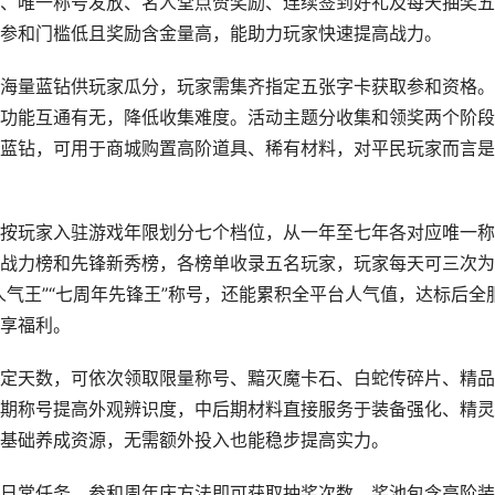
、唯一称号发放、名人堂点赞奖励、连续签到好礼及每天抽奖五
参和门槛低且奖励含金量高，能助力玩家快速提高战力。
海量蓝钻供玩家瓜分，玩家需集齐指定五张字卡获取参和资格。
功能互通有无，降低收集难度。活动主题分收集和领奖两个阶段
蓝钻，可用于商城购置高阶道具、稀有材料，对平民玩家而言是
按玩家入驻游戏年限划分七个档位，从一年至七年各对应唯一称
战力榜和先锋新秀榜，各榜单收录五名玩家，玩家每天可三次为
气王”“七周年先锋王”称号，还能累积全平台人气值，达标后全
享福利。
定天数，可依次领取限量称号、黯灭魔卡石、白蛇传碎片、精品
期称号提高外观辨识度，中后期材料直接服务于装备强化、精灵
基础养成资源，无需额外投入也能稳步提高实力。
日常任务、参和周年庆方法即可获取抽奖次数，奖池包含高阶装