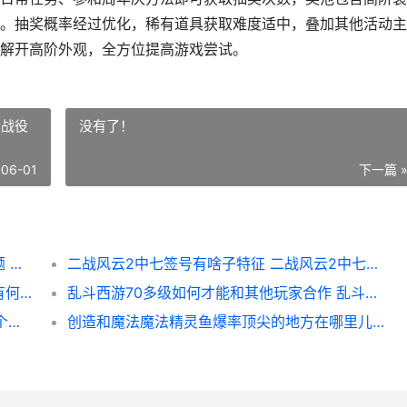
。抽奖概率经过优化，稀有道具获取难度适中，叠加其他活动主
解开高阶外观，全方位提高游戏尝试。
大战役
没有了！
-06-01
下一篇 
全民奇迹七周年期间会推出哪些福利活动主题 全民奇迹官网公告
二战风云2中七签号有啥子特征 二战风云2中七大战役
禁林神奇商店对于哈利波特魔法觉醒的剧情有何影响 禁林神秘商店
乱斗西游70多级如何才能和其他玩家合作 乱斗西游70多级能玩吗
大掌门2红将完美阵型是啥子 大掌门2手游3个红将选哪个好
创造和魔法魔法精灵鱼爆率顶尖的地方在哪里儿 创造和魔法魔法技能大全