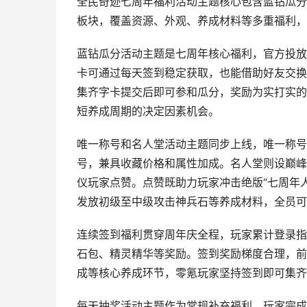
全民奇迹七周年福利活动主题核心包含蓝钻瓜分
板块，覆盖资源、外观、养成材料等多重福利，
蓝钻瓜分活动主题是七周年核心福利，官方投放
卡可通过每天签到稳定获取，也能借助好友交换
集齐字卡提交后即可参和瓜分，奖励为实打实的
短养成周期的决定因素机会。
唯一称号和名人堂活动主题同步上线，唯一称号
号，兼具收藏价格和属性加成。名人堂则设巅峰
仪玩家点赞。点赞既助力玩家冲击绝版“七周年人
发放初级至中级攻击神兵石等养成材料，全员可
连续签到福利贯穿周年庆全程，玩家累计登录指
石包、精灵精华等奖励。签到奖励梯度合理，前
成等核心养成环节，零氪玩家坚持签到即可集齐
每天抽奖活动主题作为常规补充福利，玩家完成