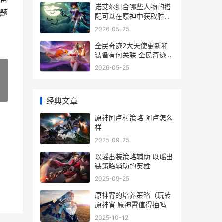
诺艾尔组合哪些人物的搭
题
配可以在原神中获取胜利
诺艾尔玩法
2026-05-25
全民奇迹2大天使更新和
装备有何关联 全民奇迹2
大天使武器怎么获得方法
2026-05-25
»
经典文章
原神阿卢村策略 阿卢怎么
样
2025-09-25
以瑶出装策略辅助 以瑶出
装策略辅助的英雄
2025-09-25
原神宵的培养策略（玩转
原神宵 原神霄值得抽吗
2025-10-12