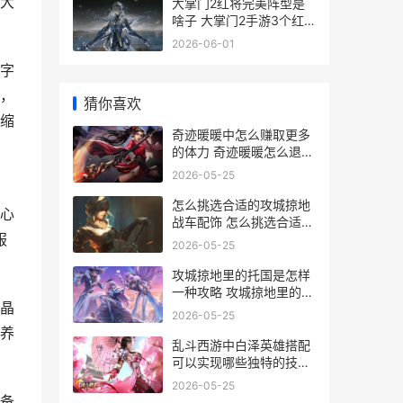
大
大掌门2红将完美阵型是
啥子 大掌门2手游3个红
将选哪个好
2026-06-01
字
，
猜你喜欢
缩
奇迹暖暖中怎么赚取更多
的体力 奇迹暖暖怎么退出
联盟
2026-05-25
怎么挑选合适的攻城掠地
心
战车配饰 怎么挑选合适的
服
颈椎枕
2026-05-25
攻城掠地里的托国是怎样
一种攻略 攻城掠地里的托
晶
尔是什么
2026-05-25
养
乱斗西游中白泽英雄搭配
可以实现哪些独特的技能
效果 乱斗西游白泽打伏羲
2026-05-25
备