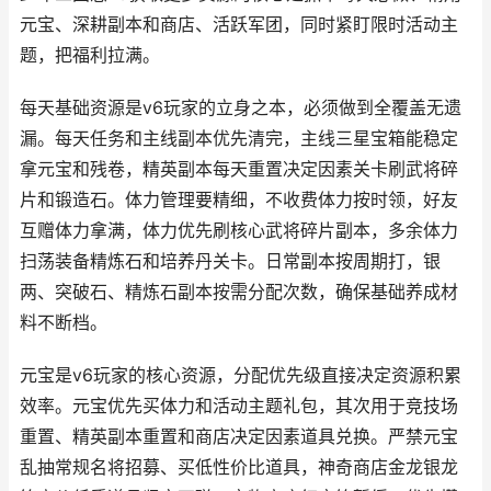
元宝、深耕副本和商店、活跃军团，同时紧盯限时活动主
题，把福利拉满。
每天基础资源是v6玩家的立身之本，必须做到全覆盖无遗
漏。每天任务和主线副本优先清完，主线三星宝箱能稳定
拿元宝和残卷，精英副本每天重置决定因素关卡刷武将碎
片和锻造石。体力管理要精细，不收费体力按时领，好友
互赠体力拿满，体力优先刷核心武将碎片副本，多余体力
扫荡装备精炼石和培养丹关卡。日常副本按周期打，银
两、突破石、精炼石副本按需分配次数，确保基础养成材
料不断档。
元宝是v6玩家的核心资源，分配优先级直接决定资源积累
效率。元宝优先买体力和活动主题礼包，其次用于竞技场
重置、精英副本重置和商店决定因素道具兑换。严禁元宝
乱抽常规名将招募、买低性价比道具，神奇商店金龙银龙