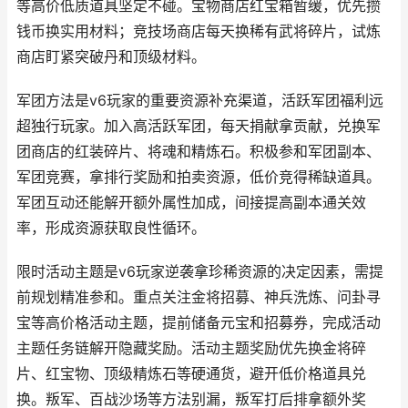
等高价低质道具坚定不碰。宝物商店红宝箱暂缓，优先攒
钱币换实用材料；竞技场商店每天换稀有武将碎片，试炼
商店盯紧突破丹和顶级材料。
军团方法是v6玩家的重要资源补充渠道，活跃军团福利远
超独行玩家。加入高活跃军团，每天捐献拿贡献，兑换军
团商店的红装碎片、将魂和精炼石。积极参和军团副本、
军团竞赛，拿排行奖励和拍卖资源，低价竞得稀缺道具。
军团互动还能解开额外属性加成，间接提高副本通关效
率，形成资源获取良性循环。
限时活动主题是v6玩家逆袭拿珍稀资源的决定因素，需提
前规划精准参和。重点关注金将招募、神兵洗炼、问卦寻
宝等高价格活动主题，提前储备元宝和招募券，完成活动
主题任务链解开隐藏奖励。活动主题奖励优先换金将碎
片、红宝物、顶级精炼石等硬通货，避开低价格道具兑
换。叛军、百战沙场等方法别漏，叛军打后排拿额外奖