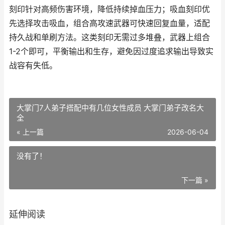
刻印针对高频伤害环境，降低持续掉血压力；吸血刻印优
先选择攻击吸血，组合高攻速武器可快速回复血量，适配
持久战和单刷方法。这类刻印无需过多堆叠，武器上组合
1-2个即可，平衡输出和生存，避免因过度追求输出导致实
战容有失低。
大掌门7人弟子搭配中有几位女性成员 大掌门弟子改名大
全
« 上一篇
2026-06-04
没有了！
下一篇 »
延伸阅读