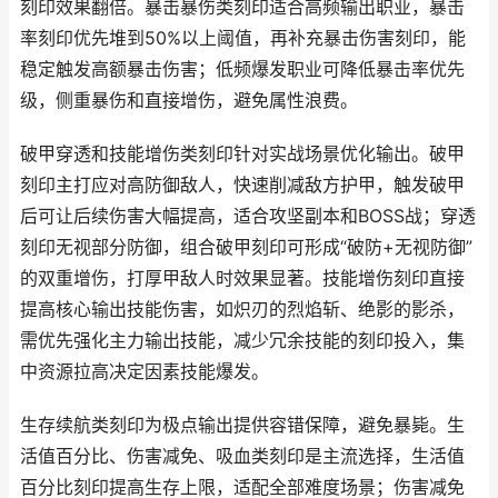
刻印效果翻倍。暴击暴伤类刻印适合高频输出职业，暴击
率刻印优先堆到50%以上阈值，再补充暴击伤害刻印，能
稳定触发高额暴击伤害；低频爆发职业可降低暴击率优先
级，侧重暴伤和直接增伤，避免属性浪费。
破甲穿透和技能增伤类刻印针对实战场景优化输出。破甲
刻印主打应对高防御敌人，快速削减敌方护甲，触发破甲
后可让后续伤害大幅提高，适合攻坚副本和BOSS战；穿透
刻印无视部分防御，组合破甲刻印可形成“破防+无视防御”
的双重增伤，打厚甲敌人时效果显著。技能增伤刻印直接
提高核心输出技能伤害，如炽刃的烈焰斩、绝影的影杀，
需优先强化主力输出技能，减少冗余技能的刻印投入，集
中资源拉高决定因素技能爆发。
生存续航类刻印为极点输出提供容错保障，避免暴毙。生
活值百分比、伤害减免、吸血类刻印是主流选择，生活值
百分比刻印提高生存上限，适配全部难度场景；伤害减免