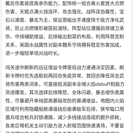
戴反伤套装提高承伤能力，配饰统一组合离火套放大点燃
伤害，天赋点满火烧连环、攻击强化、战阵连协属性，宝
石以速度、暴击为主，保证周瑜出手速度快于敌方净化武
将，防止点燃情形被提前清除，阵型站位遵循前排镇卫承
伤、中排辅助增益、后排输出割菜的布局，利用阵营克制
关系，吴国水战属性对副本魏系守将拥有稳定伤害加成，
进一步缩短单场对战时长。
闯关途中刷新的远征增益令牌是低战力速通决定因素，刷
新令牌时优先选取前两回合免疫异常、首回合降低突击武
将伤害两类词条，可直接抵消副本全域火焰debuff和敌方
突进爆发，其次选择后排降怒、全体闪避、暴击增伤类属
性，尽量避开单纯提高基础攻防的普通增益，地图内火焰
区域可利用隐藏船舱通道绕后偷袭敌军后排，狭窄隘口用
盾兵组合枪兵封锁通路，减少多线接战造成的额外损耗，
各类巨弩机关主动引敌方进入射程范围快速清场，不要盲