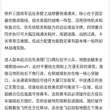
铁杆三国将军远征赤壁之战想要快速通关，核心在于固定
最优推进路线、组合吴国灼烧唯一阵型、活用场地机关和
恢复点位、优先拾取克制敌方的远征增益令牌，四项要点
同步执行可大幅压缩通关耗时，规避迷路、战损过高、卡
关等常见难题，低战力配置也能稳定拿到副本唯一佑阵如
林战魂奖励。
进入副本起点后先清理门口两队驻守小兵，地图会触发全
域燃烧debuff，此时不要给左侧和上方漫无目的清怪，直
接沿地形给右下角行进，右侧城墙处存在唯一核心突破
口，从该通道突围后可绕开大量冗余敌军，中途遇见的张
辽无需交战，径直给前击败黄忠即可推进下一区域，抵达
貂蝉点位后直面守将典韦，击败典韦后必须操作后方投石
车摧毁前方围栏，否则会被地形阻断前进路线，围栏破开
后朝着张飞所在方位移动，击杀张飞后拾取地图左下角水