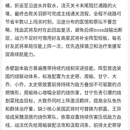
桶，折返至沿途水井取水，浇灭关卡末尾阻拦通路的火
堆，最终击败关羽即可完成主线通关流程，全程不绕路可
节省半数以上闯关时刻，沿途分布的医馆和祭坛不要忽
略，残血武将及时在此回血复活，避免后续boss战输出断
层，战力不足时可借用好友高星武将补全阵型短板，每名
好友武将单局仅能上阵一次，优先选择镇卫和治疗类援军
提高续航能力。
赤壁副本敌方普遍携带持续灼烧和突进技能，阵型首选吴
国灼烧联动体系，标准配置为太史慈、周瑜、甘宁、大
乔、小乔，太史慈放置前排持续为敌方叠加不可驱散的点
燃情形，周瑜核心增幅全部灼烧伤害，甘宁负责引爆灼烧
割菜残血目标，大致乔同时上阵激活羁绊，提高全队免伤
和群体治疗量，缺少核心吴国武将时可替换为郭嘉、王异
组成吴魏混搭灼烧伤寒队，依靠双重持续伤害压低敌方血
线，战法优先给周瑜装配法攻和汲取词条，前排太史慈穿