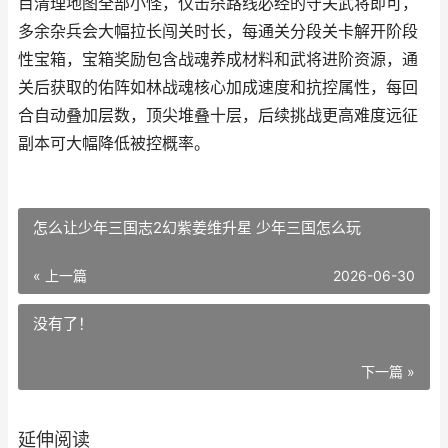
目清理地图全部小怪，仅击杀路线必经的守关武将即可，
多余杂兵会大幅拉长闯关时长，每通关分段关卡解开阶段
性宝箱，宝箱奖励包含战魂养成材料和武将进阶资源，通
关后获取的佑阵如林战魂核心加成速度和抗控属性，每回
合自动叠加层数，顶尖堆叠十层，后续挑战更高难度远征
副本可大幅降低被控概率。
怎么让少年三国志2幻紫姜维升星 少年三国怎么玩
« 上一篇
2026-06-30
没有了！
下一篇 »
延伸阅读