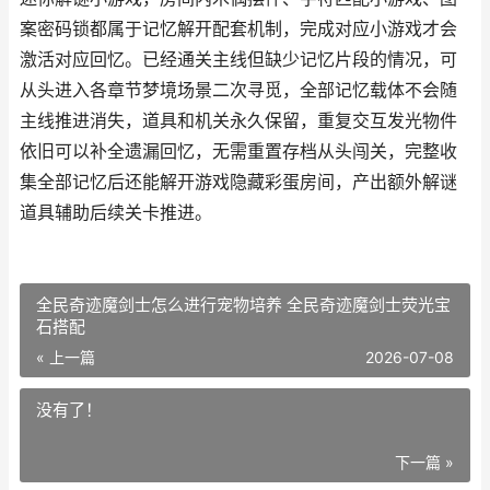
案密码锁都属于记忆解开配套机制，完成对应小游戏才会
激活对应回忆。已经通关主线但缺少记忆片段的情况，可
从头进入各章节梦境场景二次寻觅，全部记忆载体不会随
主线推进消失，道具和机关永久保留，重复交互发光物件
依旧可以补全遗漏回忆，无需重置存档从头闯关，完整收
集全部记忆后还能解开游戏隐藏彩蛋房间，产出额外解谜
道具辅助后续关卡推进。
全民奇迹魔剑士怎么进行宠物培养 全民奇迹魔剑士荧光宝
石搭配
« 上一篇
2026-07-08
没有了！
下一篇 »