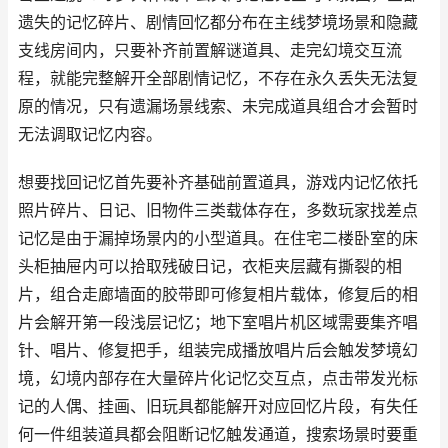
遗失的记忆碎片、剧情回忆都分布在主线梦境场景和隐藏
支线房间内，只要补齐前置解谜道具、走完幻境交互流
程，就能完整解开全部剧情记忆，不存在永久丢失无法复
原的情况，只有遗漏场景线索、未完成道具组合才会暂时
无法调取记忆内容。
想要找回记忆首先要补齐基础前置道具，游戏内记忆依托
照片碎片、日记、旧物件三类载体存在，多数玩家找差点
记忆是由于漏掉场景内的小型道具。在住宅二楼卧室的床
头柜抽屉内可以拾取残破日记，衣柜夹层藏有撕裂的相
片，组合走廊墙面的胶带即可修复相片载体，修复后的相
片会解开第一段浅层记忆；地下室唱片机区域需要集齐唱
针、唱片、修复把手，组装完成播放唱片后会触发梦境幻
境，幻境内部存在大量碎片化记忆交互点，点击带发光标
记的人偶、挂画、旧玩具都能解开对应回忆片段，有失任
何一件组装道具都会阻断记忆触发通道，搜索场景时要重