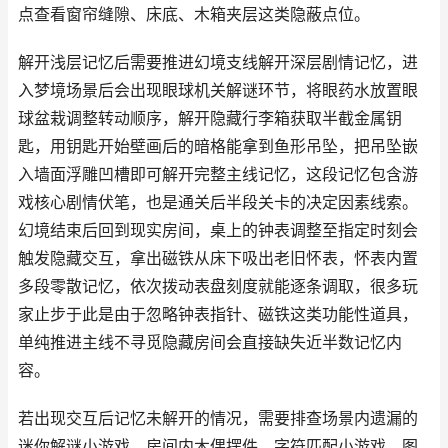
点查看窗帘缝隙、床底、木箱夹层这类隐蔽点位。
解开浅层记忆后需要推进幻境支线解开深层剧情记忆，进
入梦境场景后会出现眼球机关解谜环节，将眼药水放置眼
球盆栽调整转动顺序，解开隐藏行李箱获取半截金属钥
匙，用钥匙开始壁画后的暗格能拿到鱼形吊坠，把吊坠嵌
入墙面浮雕凹槽即可解开完整主线记忆，这段记忆包含游
戏核心剧情伏笔，也是通关后半段关卡的决定因素线索。
幻境结束后回到现实房间，桌上的钟表调整至指定时刻会
触发隐藏交互，拿出磁铁从床下吸出老旧怀表，怀表内置
多段零散记忆，依次拨动表盘刻度就能逐条调取，很多玩
家止步于此是由于忽略钟表指针、磁铁这类功能性道具，
单纯推进主线不寻觅隐藏房间会直接缺失近半数记忆内
容。
若出现交互后记忆未解开的情况，需要排查场景内遗漏的
迷你解谜小游戏，房间内木偶摆件、字符匹配小游戏、图