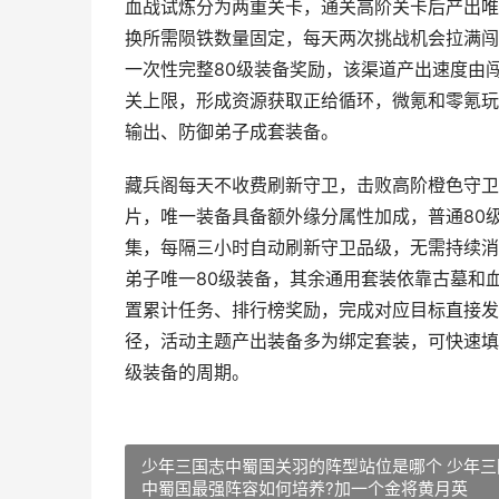
血战试炼分为两重关卡，通关高阶关卡后产出唯
换所需陨铁数量固定，每天两次挑战机会拉满闯
一次性完整80级装备奖励，该渠道产出速度由
关上限，形成资源获取正给循环，微氪和零氪玩
输出、防御弟子成套装备。
藏兵阁每天不收费刷新守卫，击败高阶橙色守卫
片，唯一装备具备额外缘分属性加成，普通80
集，每隔三小时自动刷新守卫品级，无需持续消
弟子唯一80级装备，其余通用套装依靠古墓和
置累计任务、排行榜奖励，完成对应目标直接发
径，活动主题产出装备多为绑定套装，可快速填
级装备的周期。
少年三国志中蜀国关羽的阵型站位是哪个 少年三
中蜀国最强阵容如何培养?加一个金将黄月英