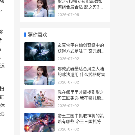
动
影之刃3独立技能点数如
何组合最合适 影之刃3独
，
立技能
2026-07-08
。
奖
猜你喜欢
片
玄真宝甲在仙剑奇缘中的
落
获得方式是啥子 玄元剑仙
仙宝殿真诀几本
本
2026-07-02
运
哪款武器最适合风之大陆
的冰法运用 什么武器厉害
2026-07-02
扫
我在哪里里才能找到影之
进
刃工匠钥匙 我在哪儿能找
到它用英语怎么说
体
2026-07-02
浪
帝王三国中抓取神将的策
略有哪些 帝王三国抓将
2026-07-02