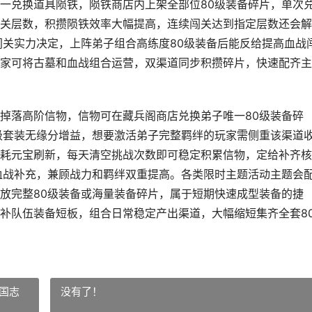
一兑换道具陨铁，陨铁商店内上架全部位80级装备碎片，单次
关层数，积攒陨铁效率大幅提高，连续闯关达到指定层数还会解
闯关实力决定，上阵弟子组合高练度80级装备后能反给提高血战
家可将古墓和血战组合运营，双渠道同步积攒碎片，快速配齐主
掉落高阶信物，信物可在藏兵阁商店兑换弟子唯一80级装备碎
级套装无缘分增益，想要激活弟子完整羁绊的玩家需侧重该渠道
耗元宝刷新，每天清空挑战次数即可稳定积累信物，定给补齐核
血战补充，兼顾战力和羁绊双重提高。各类限时主题活动主题会
放完整80级装备或海量装备碎片，属于短期快速成型装备的捷
补队伍装备短板，组合日常稳定产出渠道，大幅缩短集齐全套8
国志
没有了！