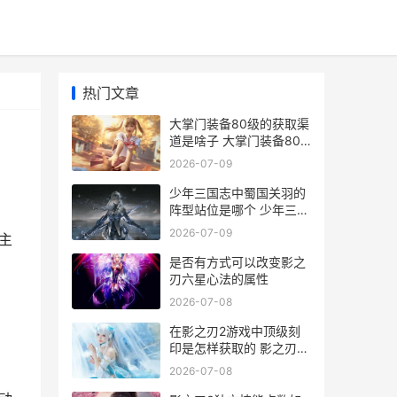
热门文章
大掌门装备80级的获取渠
道是啥子 大掌门装备80
级多少钱
2026-07-09
少年三国志中蜀国关羽的
阵型站位是哪个 少年三国
志中蜀国最强阵容如何培
2026-07-09
主
养?加一个金将黄月英
是否有方式可以改变影之
多
刃六星心法的属性
2026-07-08
在影之刃2游戏中顶级刻
印是怎样获取的 影之刃
2ex
2026-07-08