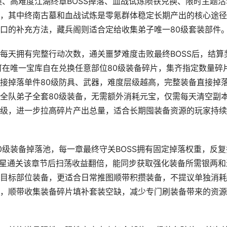
换、高难度江湖终章BOSS掉落、血战试炼陨铁兑换、限时主题活
，其中终南古墓和血战试炼是零氪群体稳定长期产出的核心途径
口的补充方法，藏兵阁则适合定给收集弟子唯一80级套装部件
每天拥有完整行动次数，通关噩梦难度击败最终BOSS后，结算
可在唯一宝库自在兑换任意部位80级装备碎片，集齐指定数量碎
接掉落单件80级防具、武器，难度层级越高，完整装备直接掉
全队弟子全套80级装备，无需额外消耗元宝，仅需每天清空副
级，进一步拉高碎片产出总量，适合长期囤装备资源的玩家持续
0级装备掉落池，每一章最终守关BOSS拥有固定掉落权重，反复
，三星通关该章节后扫荡收益翻倍，能同步获取强化装备所需银两和
目标部位装备，更适合日常推图顺带积攒装备，不提议单独消耗
，顺带收集装备碎片填补套装空缺，减少专门刷装备带来的资源