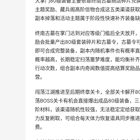
大掌门80级装备主要依靠终南古墓商店碎片兑
主题奖励、藏兵阁高阶信物合成这五类渠道获取
副本掉落和活动主题属于阶段性快速补齐装备缺
终南古墓在掌门达到对应等级门槛后全天放开，
励会批量产出80级套装碎片和古墓令，古墓令
即可合成完整装备，副本内随机事件也有概率直
概率越高，长期稳定扫荡噩梦难度，能均衡补齐
行动次数，组合副本内奇闻数值提高结算奖励品
营。
闯荡江湖推进至后期终章关卡，全部关卡解开8
荡BOSS关卡有机会直接爆出成品80级装备
阶材料，该渠道随机性较强，无法稳定定给获取
力反复刷取，可组合每天体力恢复道具同步推进
费。