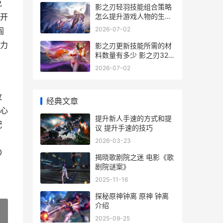
兑
影之刃轻羽技能组合策略
怎么提升游戏人物的生存
开
能力 影之刃1角色轻羽技
2026-07-02
闯
能表
力
影之刃更新技能所需的材
料数量有多少 影之刃320
级技能
2026-07-02
收
经典文章
心
提升新人手速的方式和提
配
议 提升手速的技巧
2026-03-23
0
揭晓歌剧院之迷 电影《歌
剧院谜案》
2025-11-16
探秘原神钟离 原神 钟离
介绍
2025-09-25