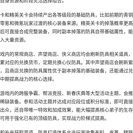
自身资源和阶段灵活选择组合。
卡和精英关卡会持续产出各等级段的基础防具，比如前期的青铜
零氪和微氪玩家过渡的核心装备来源。精英关卡的掉落概率更高
后可直接合成完整装备，同时副本掉落的防具自带基础属性，能
入大量资源。
戏内的常规商店、声望商店、侠义商店均会刷新防具相关道具，
累对应的兑换货币，定期兑换心仪防具。其中声望商店会刷新紫
，且商店兑换的防具属性优于副本掉落的基础装备，还能通过兑
中期提高战力的核心选择。
游戏内的跨服争霸、帮派竞技、新春庆典等大型活动主题，会推
稀缺装备。参和活动主题并达成对应段位或积分标准，即可直接
出众，还自带唯一特效和加成效果，能大幅提高核心弟子的生存
可用于强化已有的顶级防具，实现战力阶梯式提高。
和补充获取渠道，防具打造体系允许玩家收集布料、皮革、精铁