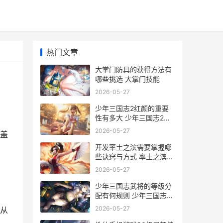
热门文章
大掌门防具的获得方法有
哪些挑选 大掌门技能
2026-05-27
少年三国志2红颜的重要
性有多大 少年三国志2红
颜貂蝉泡温泉
2026-05-27
盖
开发率土之滨需要掌握哪
些诀窍与方式 率土之滨开
发提升几级
2026-05-27
少年三国志武将的等级分
配有何规则 少年三国志武
将时装在哪更换
2026-05-27
从