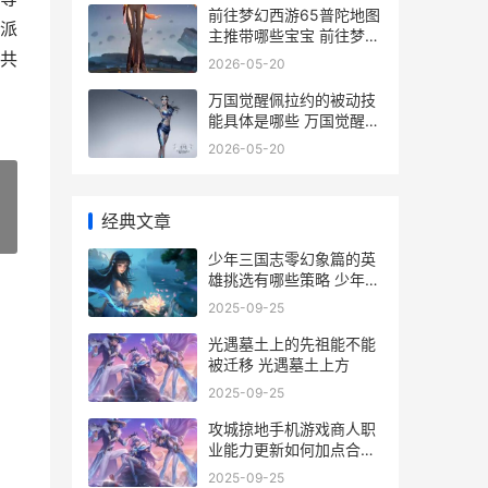
前往梦幻西游65普陀地图
派
主推带哪些宝宝 前往梦幻
西游圈子工具箱服务大厅
共
2026-05-20
查询
万国觉醒佩拉约的被动技
能具体是哪些 万国觉醒佩
拉约值得培养吗
2026-05-20
经典文章
»
少年三国志零幻象篇的英
雄挑选有哪些策略 少年三
国志零会出什么活动
2025-09-25
光遇墓土上的先祖能不能
被迁移 光遇墓土上方
2025-09-25
攻城掠地手机游戏商人职
业能力更新如何加点合适
攻城掠地手机游戏怎么玩
2025-09-25