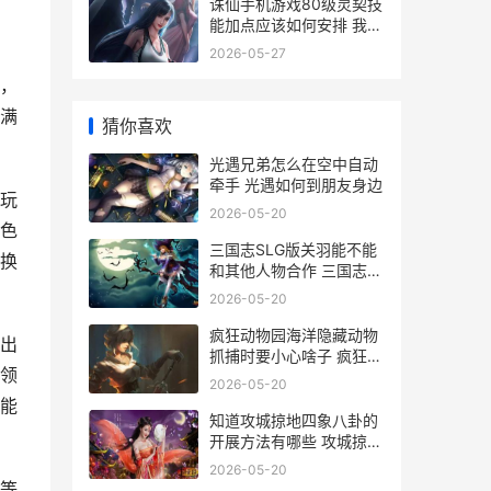
诛仙手机游戏80级灵契技
能加点应该如何安排 我想
看诛仙手游
2026-05-27
，
满
猜你喜欢
光遇兄弟怎么在空中自动
牵手 光遇如何到朋友身边
玩
2026-05-20
色
三国志SLG版关羽能不能
换
和其他人物合作 三国志关
羽怎么样
2026-05-20
疯狂动物园海洋隐藏动物
出
抓捕时要小心啥子 疯狂动
领
物园海洋版
2026-05-20
能
知道攻城掠地四象八卦的
开展方法有哪些 攻城掠地
v4多少钱
2026-05-20
等