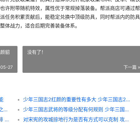
也许附带随机特效，属性优于常规掉落装备。帮派商店可通过帮
派任务积累贡献后，能稳定兑换中顶级防具，同时帮派内的防具
整体战力，适合后期完善装备体系。
红颜貂
没有了！
-05-27
下一篇 
能
少年三国志2红颜的重要性有多大 少年三国志2红颜貂蝉泡温泉
开发率土之滨需要掌握哪些诀窍与方式 率土之滨开发提升几级
少年三国志武将的等级分配有何规则 少年三国志武将时装在哪更换
诛仙手机游戏80级灵契技能加点应该如何安排 我想看诛仙手游
对宋宪的攻城掠地行为是否有方式可以克制 攻城掠地宋宪