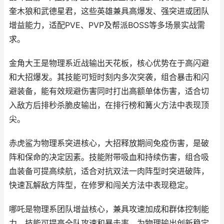
奎木狼和武德星君，这些英雄兼具高爆发、强突进或团队
增益能力，适配PVE、PVP及帮派BOSS等多场景实战需
求。
金角大王是物理系近战输出天花板，核心优势在于高闪避
和大招爆发。其技能可短时刻内多次突袭，组合暴击和闪
避装备，能有效规避伤害同时打出高额单体伤害，适合切
入敌方后排秒杀脆皮输出，在排行榜和篝火方法中表现顶
尖。
赤虎鲨为物理系突进核心，大招释放期间免疫伤害，是破
阵和保命的决定因素。技能附带吸血和持续伤害，组合吸
血装备可提高续航，适合对抗双法一肉阵型时突进破阵，
快速瓦解敌方阵型，在修罗和闯关方法中表现稳定。
哪吒是物理系团队增益核心，兼具攻速加成和群体控制能
力。技能可提高全队攻速和暴击率，为物理输出创新稳定