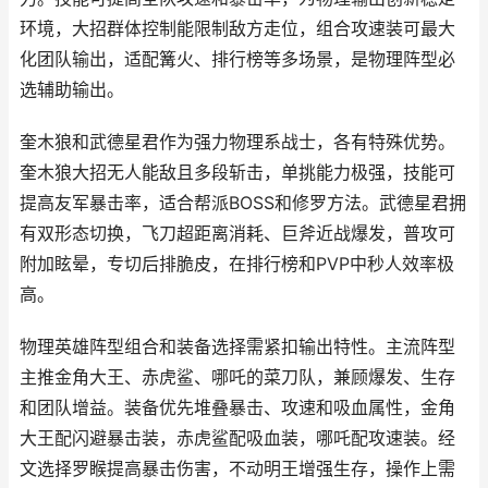
环境，大招群体控制能限制敌方走位，组合攻速装可最大
化团队输出，适配篝火、排行榜等多场景，是物理阵型必
选辅助输出。
奎木狼和武德星君作为强力物理系战士，各有特殊优势。
奎木狼大招无人能敌且多段斩击，单挑能力极强，技能可
提高友军暴击率，适合帮派BOSS和修罗方法。武德星君拥
有双形态切换，飞刀超距离消耗、巨斧近战爆发，普攻可
附加眩晕，专切后排脆皮，在排行榜和PVP中秒人效率极
高。
物理英雄阵型组合和装备选择需紧扣输出特性。主流阵型
主推金角大王、赤虎鲨、哪吒的菜刀队，兼顾爆发、生存
和团队增益。装备优先堆叠暴击、攻速和吸血属性，金角
大王配闪避暴击装，赤虎鲨配吸血装，哪吒配攻速装。经
文选择罗睺提高暴击伤害，不动明王增强生存，操作上需