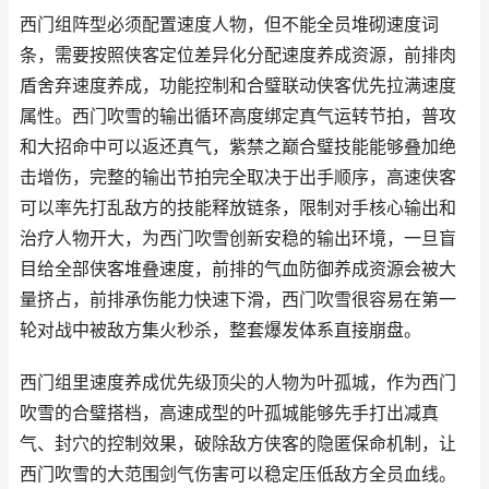
西门组阵型必须配置速度人物，但不能全员堆砌速度词
条，需要按照侠客定位差异化分配速度养成资源，前排肉
盾舍弃速度养成，功能控制和合璧联动侠客优先拉满速度
属性。西门吹雪的输出循环高度绑定真气运转节拍，普攻
和大招命中可以返还真气，紫禁之巅合璧技能能够叠加绝
击增伤，完整的输出节拍完全取决于出手顺序，高速侠客
可以率先打乱敌方的技能释放链条，限制对手核心输出和
治疗人物开大，为西门吹雪创新安稳的输出环境，一旦盲
目给全部侠客堆叠速度，前排的气血防御养成资源会被大
量挤占，前排承伤能力快速下滑，西门吹雪很容易在第一
轮对战中被敌方集火秒杀，整套爆发体系直接崩盘。
西门组里速度养成优先级顶尖的人物为叶孤城，作为西门
吹雪的合璧搭档，高速成型的叶孤城能够先手打出减真
气、封穴的控制效果，破除敌方侠客的隐匿保命机制，让
西门吹雪的大范围剑气伤害可以稳定压低敌方全员血线。