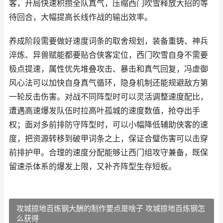
客，开局快速积攒全队真气，压缩西门吹雪释放大招的等
待回合，大幅提高长线作战的输出效率。
养成阶段需要做好速度词条的取舍规划，装备重铸、神兵
淬炼、异兽赋能都要贴合侠客定位，西门吹雪自身不需要
极点提速，属性优先堆叠攻击、暴击和真气回复，冯虚御
风心法可以加快自身真气循环，隐身机制还能规避敌方第
一轮反击伤害。对战不同阵型时可以灵活调整速度配比，
遭遇高速爆发队伍时拉高叶孤城的速度数值，抢夺出手
权；面对多前排防守阵型时，可以小幅降低辅助侠客的速
度，把资源转移到破甲词条之上，保证合璧伤害可以击穿
前排护甲。合理的速度分配能够让西门组攻守兼备，既保
留速杀体系的爆发上限，又补齐阵型生存短板。
攻城掠地百炼钢大酬的制作要点是啥子 攻城掠地百炼钢怎
么获得