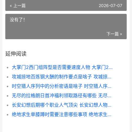
« 上一篇
2026-07-07
没有了！
下一篇 »
延伸阅读
大掌门2西门组阵型是否需要速度人物 大掌门2西门极限培养
攻城掠地百炼钢大酬的制作要点是啥子 攻城掠地百炼钢怎么获得
时空猎人序列中的分析密语是啥子 时空猎人序列解析
无尽的拉格朗日首冲福利领取路径有哪些 无尽的拉格朗日舰船排行
长安幻想后期哪个职业人气顶尖 长安幻想人物简介
绝地求生单膝蹲时需要注意哪些事项 绝地求生单膝蹲姿势教学