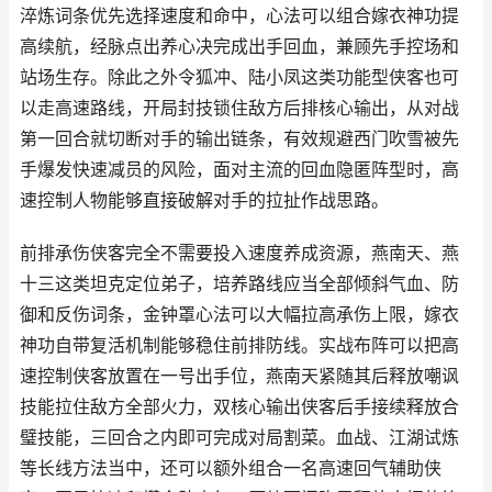
淬炼词条优先选择速度和命中，心法可以组合嫁衣神功提
高续航，经脉点出养心决完成出手回血，兼顾先手控场和
站场生存。除此之外令狐冲、陆小凤这类功能型侠客也可
以走高速路线，开局封技锁住敌方后排核心输出，从对战
第一回合就切断对手的输出链条，有效规避西门吹雪被先
手爆发快速减员的风险，面对主流的回血隐匿阵型时，高
速控制人物能够直接破解对手的拉扯作战思路。
前排承伤侠客完全不需要投入速度养成资源，燕南天、燕
十三这类坦克定位弟子，培养路线应当全部倾斜气血、防
御和反伤词条，金钟罩心法可以大幅拉高承伤上限，嫁衣
神功自带复活机制能够稳住前排防线。实战布阵可以把高
速控制侠客放置在一号出手位，燕南天紧随其后释放嘲讽
技能拉住敌方全部火力，双核心输出侠客后手接续释放合
璧技能，三回合之内即可完成对局割菜。血战、江湖试炼
等长线方法当中，还可以额外组合一名高速回气辅助侠