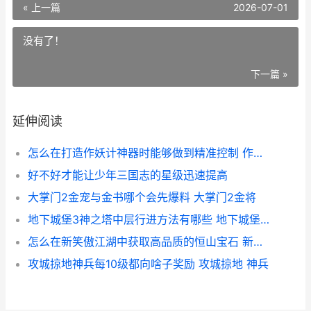
« 上一篇
2026-07-01
没有了！
下一篇 »
延伸阅读
怎么在打造作妖计神器时能够做到精准控制 作妖的方法
好不好才能让少年三国志的星级迅速提高
大掌门2金宠与金书哪个会先爆料 大掌门2金将
地下城堡3神之塔中层行进方法有哪些 地下城堡3神之血
怎么在新笑傲江湖中获取高品质的恒山宝石 新笑傲江湖游戏视频播放
攻城掠地神兵每10级都向啥子奖励 攻城掠地 神兵