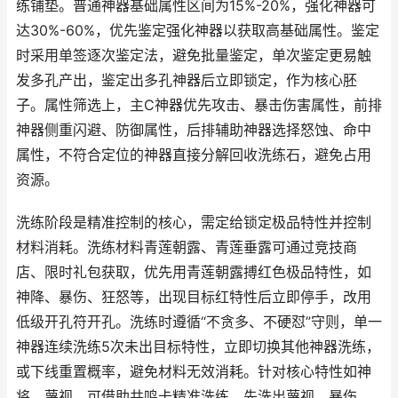
练铺垫。普通神器基础属性区间为15%-20%，强化神器可
达30%-60%，优先鉴定强化神器以获取高基础属性。鉴定
时采用单签逐次鉴定法，避免批量鉴定，单次鉴定更易触
发多孔产出，鉴定出多孔神器后立即锁定，作为核心胚
子。属性筛选上，主C神器优先攻击、暴击伤害属性，前排
神器侧重闪避、防御属性，后排辅助神器选择怒蚀、命中
属性，不符合定位的神器直接分解回收洗练石，避免占用
资源。
洗练阶段是精准控制的核心，需定给锁定极品特性并控制
材料消耗。洗练材料青莲朝露、青莲垂露可通过竞技商
店、限时礼包获取，优先用青莲朝露搏红色极品特性，如
神降、暴伤、狂怒等，出现目标红特性后立即停手，改用
低级开孔符开孔。洗练时遵循“不贪多、不硬怼”守则，单一
神器连续洗练5次未出目标特性，立即切换其他神器洗练，
或下线重置概率，避免材料无效消耗。针对核心特性如神
将、蔑视，可借助共鸣卡精准洗练，先洗出蔑视、暴伤，