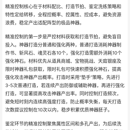
精准控制核心在于材料配比、打造节拍、鉴定洗练策略和
特性定给转移，全程控概率、控属性、控成本，避免资源
浪费，稳定产出适配阵型的极品神器。
精准控制的第一步是严控材料获取和打造节拍，避免盲目
投入。神器打造分普通和强化两种，普通打造消耗神器制
作书、斩风石、魂灵石各10个，强化打造需额外消耗10个
强化神石。材料优先从道具商城、宝物挑战、天庭银座及
限时神器礼包获取，限时礼包可快速积攒强化神石，提高
强化攻击神器产出概率。打造时采用“垫手”策略，先进行
3-5次普通打造，若连续产出防御或辅助神器，再进行强化
打造，可显著提高攻击神器产出率。同时控制打造频次，
避免短时刻内连续高强度打造，防止概率失衡，每天打造
次数提议控制在10次以内，稳步积累优质神器胚子。
鉴定环节的精准控制聚焦属性区间和多孔产出，为后续洗