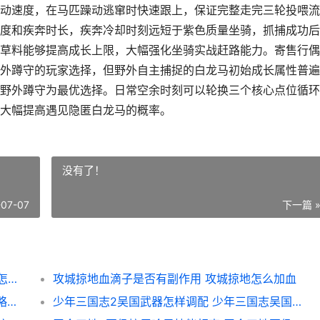
动速度，在马匹躁动逃窜时快速跟上，保证完整走完三轮投喂流
度和疾奔时长，疾奔冷却时刻远短于紫色质量坐骑，抓捕成功后
草料能够提高成长上限，大幅强化坐骑实战赶路能力。寄售行偶
外蹲守的玩家选择，但野外自主捕捉的白龙马初始成长属性普遍
野外蹲守为最优选择。日常空余时刻可以轮换三个核心点位循环
大幅提高遇见隐匿白龙马的概率。
没有了！
-07-07
下一篇 
怎么抓住卧虎藏龙中隐匿的白龙马 卧虎藏龙怎么抓马
攻城掠地血滴子是否有副作用 攻城掠地怎么加血
三国志SLG版奋突需要啥子培养资源 三国战略奋突
少年三国志2吴国武器怎样调配 少年三国志吴国双红将第六人是谁