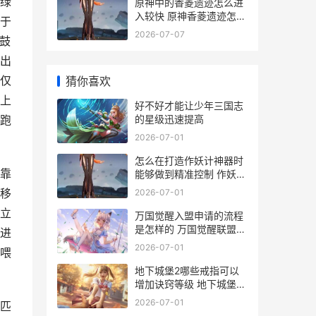
绿
原神中的香菱遗迹怎么进
入较快 原神香菱遗迹怎么
于
过
2026-07-07
擂鼓
出
仅
猜你喜欢
上
好不好才能让少年三国志
的星级迅速提高
跑
2026-07-01
怎么在打造作妖计神器时
靠
能够做到精准控制 作妖的
方法
移
2026-07-01
立
万国觉醒入盟申请的流程
是怎样的 万国觉醒联盟怎
进
么设置进盟门槛
2026-07-01
喂
地下城堡2哪些戒指可以
增加诀窍等级 地下城堡2
哪些英雄需要极品属性
2026-07-01
匹