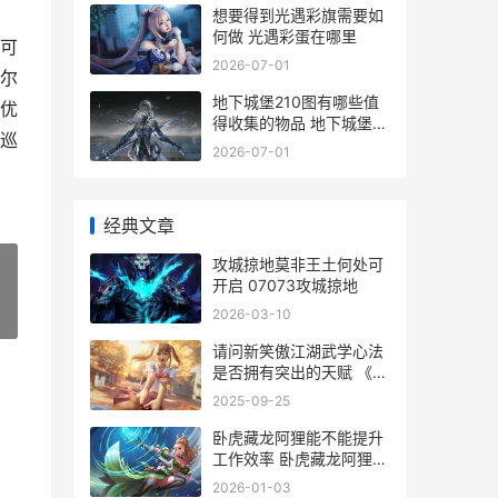
想要得到光遇彩旗需要如
何做 光遇彩蛋在哪里
可
2026-07-01
尔
地下城堡210图有哪些值
优
得收集的物品 地下城堡
巡
220图
2026-07-01
经典文章
攻城掠地莫非王土何处可
开启 07073攻城掠地
2026-03-10
»
请问新笑傲江湖武学心法
是否拥有突出的天赋 《新
笑傲江湖》
2025-09-25
卧虎藏龙阿狸能不能提升
工作效率 卧虎藏龙阿狸能
活多少岁
2026-01-03