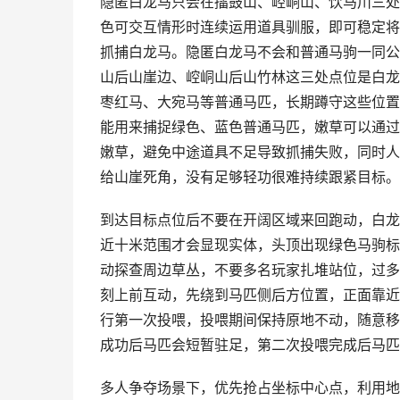
隐匿白龙马只会在擂鼓山、崆峒山、饮马川三处
色可交互情形时连续运用道具驯服，即可稳定将
抓捕白龙马。隐匿白龙马不会和普通马驹一同公开刷
山后山崖边、崆峒山后山竹林这三处点位是白龙
枣红马、大宛马等普通马匹，长期蹲守这些位置
能用来捕捉绿色、蓝色普通马匹，嫩草可以通过
嫩草，避免中途道具不足导致抓捕失败，同时人
给山崖死角，没有足够轻功很难持续跟紧目标。
到达目标点位后不要在开阔区域来回跑动，白龙
近十米范围才会显现实体，头顶出现绿色马驹标
动探查周边草丛，不要多名玩家扎堆站位，过多
刻上前互动，先绕到马匹侧后方位置，正面靠近
行第一次投喂，投喂期间保持原地不动，随意移
成功后马匹会短暂驻足，第二次投喂完成后马匹
多人争夺场景下，优先抢占坐标中心点，利用地