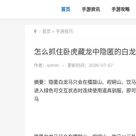
首页
手游资讯
手游攻略
首页
>
手游技巧
怎么抓住卧虎藏龙中隐匿的白龙
作者：
admin
•
更新时间：2026-07-07
摘要：隐匿白龙马只会在擂鼓山、崆峒山、饮马
进入绿色可交互状态时连续使用道具驯服，即可
马