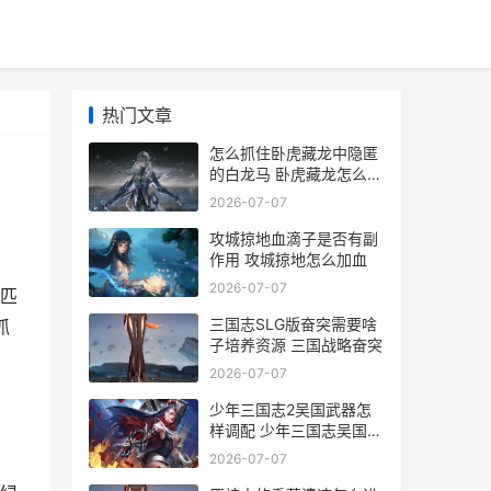
热门文章
怎么抓住卧虎藏龙中隐匿
的白龙马 卧虎藏龙怎么抓
马
2026-07-07
攻城掠地血滴子是否有副
作用 攻城掠地怎么加血
2026-07-07
匹
三国志SLG版奋突需要啥
抓
子培养资源 三国战略奋突
2026-07-07
少年三国志2吴国武器怎
样调配 少年三国志吴国双
红将第六人是谁
2026-07-07