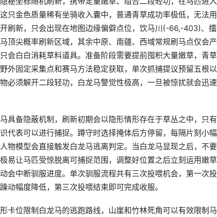
隐秘坐标随机刷新，携带足量嫩草、组合二段轻功，在马匹进入
这只金色质量稀有坐骑收入囊中，普通青草成功率极低，无法用
新，只会出现在地图边缘偏僻点位，饮马川(-66,-403)、
马顶尖概率刷新区域，其余中原、南疆、西域常规刷马点仅会产
只会白白消耗草料道具。准备阶段需要提前囤积大量嫩草，青草
野外固定采集点和赛马方法稳定获取，单次抓捕提议预留五根以
物必须解开二段轻功，白龙马警觉性极高，一旦被惊扰就会迅速
马具备隐蔽机制，刷新初期会以隐形情形存在于草丛之中，只有
识代表可以进行捕捉。蹲守时选择掩体后方停留，每隔片刻小幅
人物模型会直接触发白龙马逃离判定。当白龙马显现之后，不要
极易让马匹受惊脱离可捕捉范围，调整好位置之后立刻运用嫩草
动会中断驯服进度。单次驯服流程共有三次投喂机会，第一次投
躁动幅度降低，第三次投喂结束即可完成收服。
形卡位限制白龙马的逃跑路线，山崖和竹林死角可以有效限制马