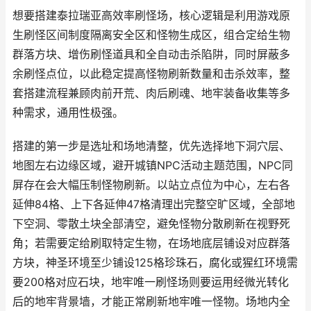
想要搭建泰拉瑞亚高效率刷怪场，核心逻辑是利用游戏原
生刷怪区间制度隔离安全区和怪物生成区，组合定给生物
群落方块、增伤刷怪道具和全自动击杀陷阱，同时屏蔽多
余刷怪点位，以此稳定提高怪物刷新数量和击杀效率，整
套搭建流程兼顾肉前开荒、肉后刷魂、地牢装备收集等多
种需求，通用性极强。
搭建的第一步是选址和场地清整，优先选择地下洞穴层、
地图左右边缘区域，避开城镇NPC活动主题范围，NPC同
屏存在会大幅压制怪物刷新。以站立点位为中心，左右各
延伸84格、上下各延伸47格清理出完整空旷区域，全部地
下空洞、零散土块全部清空，避免怪物分散刷新在视野死
角；若需要定给刷取特定生物，在场地底层铺设对应群落
方块，神圣环境至少铺设125格珍珠石，腐化或猩红环境需
要200格对应石块，地牢唯一刷怪场则要运用经微光转化
后的地牢背景墙，才能正常刷新地牢唯一怪物。场地内全