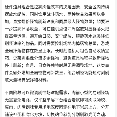
硬件道具组合是拉高刷怪效率的决定因素，安全区内持续
摆放水蜡烛，同时饮用战斗药水，两种增益效果可以叠
加，直接翻倍怪物刷新速度和同屏最大怪物数量；想要进
一步提高掉落收益，可在挂机点位四周摆放对应群落火把
提高幸运值，避开给日葵、安宁蜡烛、镇静药水这类降低
刷怪速率的物品。同时需要控制场地内掉落物总量，游戏
全局掉落物存在数量上限，长时刻挂机可组合自动收纳宝
箱、史莱姆雕像分流多余怪物，避免道具堆积导致新怪物
停止刷新；血月、日食等独特时段无需调整场地，这类事
件会额外增加全局怪物刷新数量，组合刷怪场能短时刻刷
取大量稀有配饰和材料。
不同阶段可以微调刷怪场适配需求，肉前小型简易刷怪场
无需复杂电路，仅平整单层平台组合岩浆即可刷取凝胶、
腐肉；肉后刷魂专用场地深度固定在地下岩层上方，分开
铺设神圣和腐化方块，切换站位就能分别刷取光明之魂、