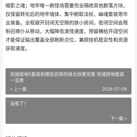
暗影之魂；地牢唯一刷怪场需要完全隔绝其他群落方块，
仅保留转化后的地牢墙体，集中刷取法杖、幽魂套装等毕
业装备。全程避开封闭无空隙的狭小房间，密闭空间会限
制召唤仆从移动，大幅降低清怪速度，预留横给开阔空间
才能保证输出覆盖全部刷新点位，兼顾挂机稳定性和资源
获取速度。
攻城掠地5套装和哪些武将的组合效果完美 攻城掠地套装
一览表
« 上一篇
2026-07-09
没有了！
下一篇 »