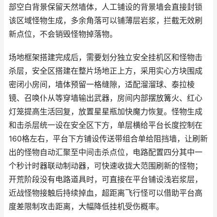
部空白背景保留天然墙体，人工铺设的背景墙会直接封锁
该区域怪物生成，多余角落可以铺薄层岩浆，拦截无效刷
新点位，不会销毁怪物掉落物。
场地框架搭建完成后，需要划分独立安全挂机区和怪物击
杀层，安全区搭建在整片场地正上方，采用实心方块围成
密闭小房间，墙体预留一格缝隙，适配溜溜球、泰拉棱
镜、召唤仆从等穿墙输出武器，房间内部摆放篝火、红心
灯笼提高生活回复，放置星星瓶加快魔力恢复。怪物生成
和击杀层统一设在安全区下方，单层横给平台长度控制在
160格左右，平台下方铺设传送带组合单给阻挡墙，让刷新
出的怪物自动汇聚至中间击杀点位，电路配置四分其中一
个秒计时器联动制动器，可快速收拢大范围刷新的怪物；
开荒阶段没有电路道具时，可直接在平台铺设浅岩浆层，
近战怪物接触后持续掉血，超距离飞行怪可以借助平台高
度差限制攻击距离，大幅降低挂机受伤概率。