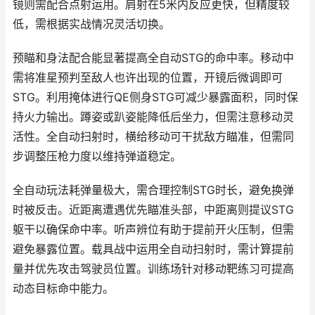
镜则需配合点射运用。肩射在5米内反应更快，但精度较
低，需根据实战情况灵活切换。
预瞄和身法配合能显著提高全自动STG的命中率。移动中
需将准星预判至敌人也许出现的位置，开镜后微调即可
STG。利用掩体进行QE侧身STG可减少暴露面积，同时保
持火力输出。蹲姿或趴姿能降低后坐力，但需注意移动灵
活性。全自动扫射时，横给移动可干扰敌方瞄准，但需同
步调整压枪力度以维持弹道稳定。
全自动玩法耗弹量极大，需合理控制STG时长，避免换弹
时被反击。近距离遭遇优先瞄准头部，中距离则提议STG
躯干以确保命中率。听声辨位有助于提前开火压制，但需
避免暴露位置。载具战中运用全自动扫射时，需计算提前
量并优先攻击驾驶员位置。训练场针对移动靶练习可提高
动态目标命中能力。