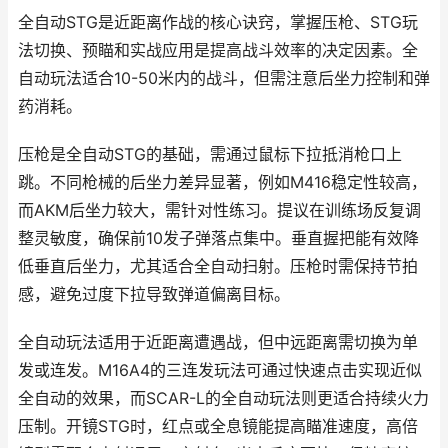
全自动STG是近距离作战的核心诀窍，掌握压枪、STG玩
法切换、预瞄和实战应用是提高战斗效率的决定因素。全
自动玩法适合10-50米内的战斗，但需注意后坐力控制和弹
药消耗。
压枪是全自动STG的基础，需通过鼠标下拉抵消枪口上
跳。不同枪械的后坐力差异显著，例如M416稳定性较高，
而AKM后坐力较大，需针对性练习。提议在训练场反复调
整灵敏度，确保前10发子弹落点集中。垂直握把能有效降
低垂直后坐力，尤其适合全自动扫射。压枪时需保持节拍
感，避免过度下拉导致弹道偏离目标。
全自动玩法适用于近距离遭遇战，但中远距离需切换为单
发或连发。M16A4的三连发玩法可通过快速点击实现近似
全自动的效果，而SCAR-L的全自动玩法则更适合持续火力
压制。开镜STG时，红点或全息镜能提高瞄准速度，高倍