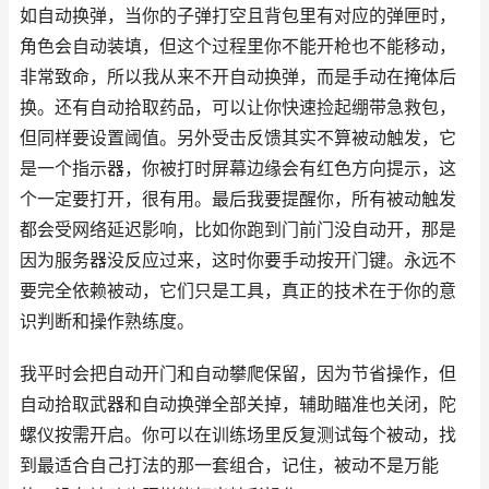
如自动换弹，当你的子弹打空且背包里有对应的弹匣时，
角色会自动装填，但这个过程里你不能开枪也不能移动，
非常致命，所以我从来不开自动换弹，而是手动在掩体后
换。还有自动拾取药品，可以让你快速捡起绷带急救包，
但同样要设置阈值。另外受击反馈其实不算被动触发，它
是一个指示器，你被打时屏幕边缘会有红色方向提示，这
个一定要打开，很有用。最后我要提醒你，所有被动触发
都会受网络延迟影响，比如你跑到门前门没自动开，那是
因为服务器没反应过来，这时你要手动按开门键。永远不
要完全依赖被动，它们只是工具，真正的技术在于你的意
识判断和操作熟练度。
我平时会把自动开门和自动攀爬保留，因为节省操作，但
自动拾取武器和自动换弹全部关掉，辅助瞄准也关闭，陀
螺仪按需开启。你可以在训练场里反复测试每个被动，找
到最适合自己打法的那一套组合，记住，被动不是万能