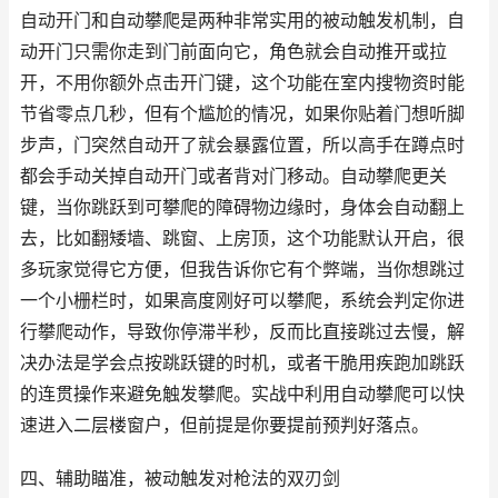
自动开门和自动攀爬是两种非常实用的被动触发机制，自
动开门只需你走到门前面向它，角色就会自动推开或拉
开，不用你额外点击开门键，这个功能在室内搜物资时能
节省零点几秒，但有个尴尬的情况，如果你贴着门想听脚
步声，门突然自动开了就会暴露位置，所以高手在蹲点时
都会手动关掉自动开门或者背对门移动。自动攀爬更关
键，当你跳跃到可攀爬的障碍物边缘时，身体会自动翻上
去，比如翻矮墙、跳窗、上房顶，这个功能默认开启，很
多玩家觉得它方便，但我告诉你它有个弊端，当你想跳过
一个小栅栏时，如果高度刚好可以攀爬，系统会判定你进
行攀爬动作，导致你停滞半秒，反而比直接跳过去慢，解
决办法是学会点按跳跃键的时机，或者干脆用疾跑加跳跃
的连贯操作来避免触发攀爬。实战中利用自动攀爬可以快
速进入二层楼窗户，但前提是你要提前预判好落点。
四、辅助瞄准，被动触发对枪法的双刃剑