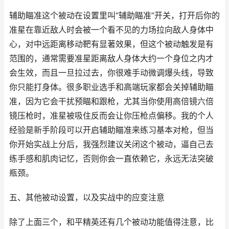
辅助瞄准这个被动在设置里叫“辅助瞄准”开关，打开后你的
准星在靠近敌人时会被一个看不见的力场拉向敌人身体中
心，对中远距离移动靶有显著效果，但这个被动触发是有
范围的，通常需要准星距离敌人身体大约一个身位之内才
会生效，而且一旦拉过去，你很难手动微调爆头线，导致
你只能打身体。很多职业选手和高端玩家都会关掉辅助瞄
准，因为它会干扰预瞄和跟枪，尤其当你使用高倍镜六倍
镜压枪时，准星被吸住反而会让你压枪点偏移。我的个人
经验是新手阶段可以开启辅助瞄准来练习基本对枪，但当
你开始实战上分后，我强烈建议关闭这个被动，逼自己去
练手感和肌肉记忆，否则你会一直依赖它，永远无法突破
瓶颈。
五、其他被动设置，以及实战中的应变注意
除了上面三个，和平精英还有几个被动功能值得注意，比