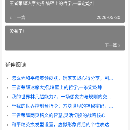
王者荣耀达摩大招,墙壁上的哲学,一拳定乾坤
« 上一篇
2026-05-30
没有了！
下一篇 »
延伸阅读
怎么弄和平精英领皮肤，玩家实战心得分享，副标题，零氪与微氪玩家的免费获取之道
王者荣耀达摩大招,墙壁上的哲学,一拳定乾坤
我的世界林凡超能力7，一场想象力与规则的交响，副标题，方块宇宙中的潜能觉醒
**我的世界控制台指令：方块世界的神秘密码，副标题：资深玩家手中的创造之钥**
王者荣耀两页铭文的智慧,灵活切换的战略核心
和平精英换发型设置，虚拟形象背后的个性表达，浅谈游戏中的自我呈现与社交策略