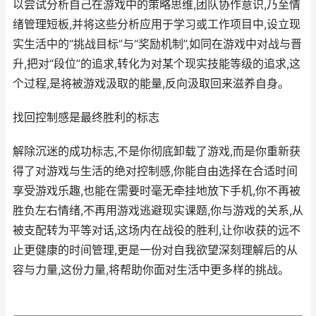
以尝试分析自己在游戏中的策略思维,团队协作意识,乃至情
绪管理短板,并将这些分析应用于学习或工作项目中,设立现
实生活中的“挑战目标”与“奖励机制”,如同在游戏中对战与晋
升,把对“段位”的追求,转化为对某个现实技能等级的追求,这
个过程,是将被游戏汲取的能量,反向汲取回来滋养自身。
找回控制感是最终胜利的标志
解除沉迷的成功标志,不是你彻底卸载了游戏,而是你重新获
得了对游戏与生活的绝对控制感,你能自由选择在合适时间
享受游戏乐趣,也能在需要时毫无牵挂地放下手机,你不再被
胜负左右情绪,不再用游戏逃避现实课题,你与游戏的关系,从
被支配转为平等对话,这场内在战役的胜利,让你收获的远不
止更健康的时间管理,更是一份对自我欲望深刻理解后的从
容与力量,这份力量,将帮助你面对生活中更多样的挑战。