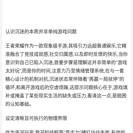
认识沉迷的本质并非单纯游戏问题
王者荣耀作为一款现象级手游,其吸引力远超普通娱乐,它精
准融合了竞技成就感,社交归属感,以及即时反馈的快乐,当你
意识到自己已陷入沉迷,首要步骤是理解这并非简单的“游戏
太好玩”,而是你的时间,注意力乃至情绪管理系统,在与一套
精心设计的机制对抗,沉迷状态常伴随着“再赢一局就停”的
循环,和离开游戏后的空虚烦躁,这提示问题核心在于,游戏填
补或掩盖了某些现实生活的缺失或压力,看清这一点,是脱困
的认知基础。
设定清晰且可执行的物理界限
作为资深玩家,我深知纯粹靠“意志力”硬扛往往失败,有效的