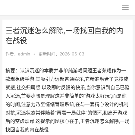
王者沉迷怎么解除,一场找回自我的内
在战役
作者：
admin
•
更新时间：2026-06-03
摘要：认识沉迷的本质并非单纯游戏问题王者荣耀作为一
款现象级手游,其吸引力远超普通娱乐,它精准融合了竞技成
就感,社交归属感,以及即时反馈的快乐,当你意识到自己已陷
入沉迷,首要步骤是理解这并非简单的“游戏太好玩”,而是你
的时间,注意力乃至情绪管理系统,在与一套精心设计的机制
对抗,沉迷状态常伴随着“再赢一局就停”的循环,和离开游戏
后的空虚烦躁,这提示问题核心在于,王者沉迷怎么解除,一场
找回自我的内在战役