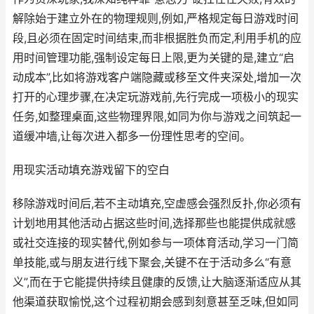
解除始于建立外在的物理规则,例如,严格规定每日游戏时间
段,且必须在固定时间结束,而非根据胜负而定,利用手机的应
用时间管理功能,强制设定每日上限,更为关键的是,建立“启
动成本”,比如将游戏客户端隐藏或移至文件夹深处,增加一次
打开的心理步骤,在决定玩游戏前,先行完成一项极小的现实
任务,如整理桌面,这些物理界限,如同为你与游戏之间筑起一
道缓冲墙,让每次进入都多一份理性思考的空间。
用现实活动填充游戏留下的空白
移除游戏时间后,若不主动填充,空虚感会强烈反扑,你必须有
计划地用其他活动占据这些时间,选择那些也能提供成就感
或社交连接的现实替代,例如参与一项体育活动,学习一门简
单技能,或与朋友进行线下聚会,关键不在于活动多么“有意
义”,而在于它能提供持续且健康的反馈,让大脑逐渐适应从其
他渠道获取愉悦,这个过程初期会感到刻意甚至乏味,但如同