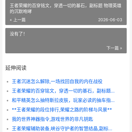
王者荣耀的百穿铭文，穿透一切的基石，副标题 物理英雄
的沉默咆哮
« 上一篇
2026-06-03
没有了！
下一篇 »
延伸阅读
王者沉迷怎么解除,一场找回自我的内在战役
王者荣耀的百穿铭文，穿透一切的基石，副标题 物理英雄的沉默咆哮
和平精英怎么抽特斯拉皮肤，玩家必读的抽车指南
**王者荣耀的段位排行,荣耀之路的阶梯与风景**
我的世界神器指令,游戏世界的非凡钥匙
王者荣耀辅助装备,峡谷守护者的智慧结晶,副标题,默默奉献却主宰全局的博弈艺术