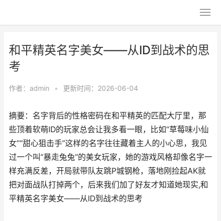
和平精英名字美女——从ID到战术的思
考
作者：
admin
•
更新时间：2026-06-04
摘要：名字背后的性格密码在和平精英的匹配大厅里，那
些顶着软萌ID的玩家总会让我多看一眼，比如“草莓味小仙
女”“甜心狙击手”这样的名字往往藏着主人的小心思，我见
过一个叫“暴走兔兔”的美女玩家，她的游戏风格却像名字一
样充满反差，开局就带队友跳P城钢枪，落地刚捡起AK就
把对面战队打掉两个，后来我们加了好友才知道她现实,和
平精英名字美女——从ID到战术的思考