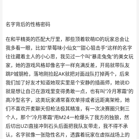
名字背后的性格密码
在和平精英的匹配大厅里，那些顶着软萌ID的玩家总会让
我多看一眼，比如“草莓味小仙女”“甜心狙击手”这样的名字
往往藏着主人的小心思，我见过一个叫“暴走兔兔”的美女玩
家，她的游戏风格却像名字一样充满反差，开局就带队友
跳P城钢枪，落地刚捡起AK就把对面战队打掉两个，后来
我们加了好友才知道她现实里是个安静的插画师，她说ID
就是想让自己在游戏里变得勇敢一点，也有叫“冷月寒霜”的
高冷型名字，这类玩家通常喜欢单排或者远距离架枪，她
们不喜欢开麦聊天但枪法极其精准，有一次决赛圈只剩三
个人，那个“冷月寒霜”用M24一枪爆头了我方的独狼，然
后切出UZI直接冲到石头后面把我队友带走，我不得不承
认，名字就像一张隐性名片，透露着玩家在虚拟战场上的