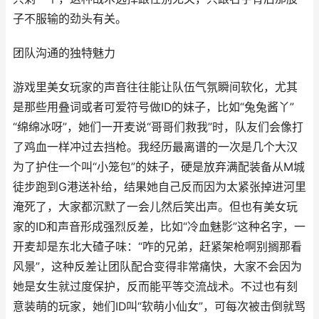
子不服输的劲头有关。
团队沟通的独特魅力
游戏里美女玩家的声音往往能让队伍气氛瞬间软化，尤其
是那些用叠词或者可爱符号做ID的妹子，比如“兔兔酱丫”
“绵绵冰呀”，她们一开麦说“哥哥们救我”时，队友们会像打
了鸡血一样冲过去挡枪。我经历最离谱的一次是几个大汉
为了护住一个叫“小笼包”的妹子，硬是放弃满配装备从M城
徒步跑到G港送补给，结果她自己反而因为太紧张掉进河里
淹死了，大家都沉默了一会儿然后笑出声。但也有美女玩
家的ID和声音形成强烈反差，比如“冷血魅影”这种名字，一
开麦却是东北大碴子味：“咋的兄弟，赶紧架枪啊别搁那看
风景”，这种反差让团队配合变得非常痛快，大家不会因为
她是女生就过度保护，反而能平等交流战术。不过也有刻
意装萌的玩家，她们ID叫“软萌小仙女”，可每次被击倒就骂