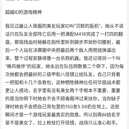
超越ID的游戏精神
我见过最让人佩服的美女玩家ID叫“沉默的扳机”，她从不说
话只在队友全部阵亡后用一把满配M416完成了一打四的翻
盘，那局残血时她躲在厕所里听到脚步声就秒切腰射，最
后一个人站在决赛圈中央把最后两个敌人用燃烧弹逼出
来，整个过程安静得像一台杀戮机器。我还记得另一个叫
“晚风做伴”的玩家，她永远在队伍倒数第二个倒下，因为每
次她都会把最好的三级甲和八倍镜让给队友，自己只背着
一把狙和十几个急救包，这种牺牲精神比任何华丽战术都
更让人感动，名字里有没有美女两个字根本不重要，重要
的是当你倒下时她会不会不顾毒圈冲过来扶你，当你缺子
弹时她会不会把自己背包里的150发5.56扔在地上，这些
瞬间才是一个游戏玩家最真实的勋章。所以别再纠结名字
是不是美女了，拉上枪栓打开倍镜，战场只认准心和手。