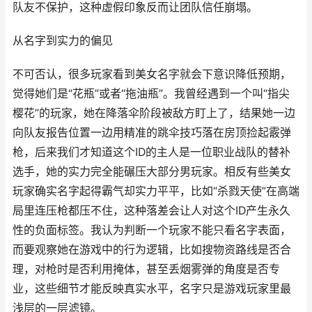
队友不保护，这种虚假印象反而让团队信任崩塌。
从名字到实力的偏见
不可否认，很多玩家看到美女名字就会下意识降低预期，
觉得她们是“花瓶”或者“拖油瓶”。我曾经遇到一个叫“指尖
樱花”的玩家，她在降落伞阶段被敌方盯上了，结果她一边
向队友报告位置一边用精准的跳伞技巧落在房顶捡起霰弹
枪，后来我们才知道这个ID的主人是一位职业战队的替补
选手，她的实力完全能碾压大部分男玩家。相反有些美女
玩家确实名字起得霸气却实力平平，比如“杀戮天使”在高端
局里连压枪都压不住，这种落差会让人对这个ID产生永久
性的负面标签。我认为判断一个玩家不能只看名字表面，
而要观察她在游戏中的行为逻辑，比如搜物资路线是否合
理，对枪时是否利用掩体，甚至丢烟雾弹的角度是否专
业，这些细节才能反映真实水平，名字只是游戏玩家里最
浅层的一层滤镜。