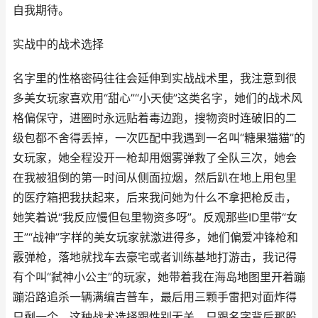
自我期待。
实战中的战术选择
名字里的性格密码往往会延伸到实战战术里，我注意到很
多美女玩家喜欢用“甜心”“小天使”这类名字，她们的战术风
格偏保守，进圈时永远贴着毒边跑，搜物资时连破旧的二
级包都不舍得丢掉，一次匹配中我遇到一名叫“糖果猫猫”的
女玩家，她全程没开一枪却用烟雾弹救了全队三次，她会
在我被狙倒的第一时间从侧面拉烟，然后趴在地上用包里
的医疗箱把我扶起来，后来我问她为什么不拿把枪反击，
她笑着说“我反应慢但包里物资多呀”。反观那些ID里带“女
王”“战神”字样的美女玩家就激进得多，她们偏爱冲锋枪和
霰弹枪，落地就找车去豪宅或者训练基地打游击，我记得
有个叫“弑神小公主”的玩家，她带着我在海岛地图里开着蹦
蹦沿路追杀一辆满编吉普车，最后用三颗手雷把对面炸得
只剩一个，这种战术选择跟性别无关，只跟名字背后那股