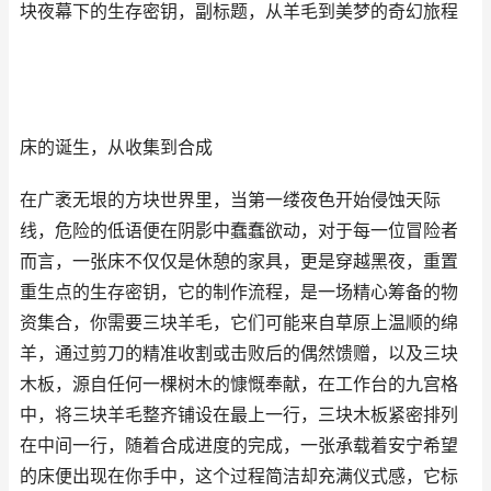
块夜幕下的生存密钥，副标题，从羊毛到美梦的奇幻旅程
床的诞生，从收集到合成
在广袤无垠的方块世界里，当第一缕夜色开始侵蚀天际
线，危险的低语便在阴影中蠢蠢欲动，对于每一位冒险者
而言，一张床不仅仅是休憩的家具，更是穿越黑夜，重置
重生点的生存密钥，它的制作流程，是一场精心筹备的物
资集合，你需要三块羊毛，它们可能来自草原上温顺的绵
羊，通过剪刀的精准收割或击败后的偶然馈赠，以及三块
木板，源自任何一棵树木的慷慨奉献，在工作台的九宫格
中，将三块羊毛整齐铺设在最上一行，三块木板紧密排列
在中间一行，随着合成进度的完成，一张承载着安宁希望
的床便出现在你手中，这个过程简洁却充满仪式感，它标