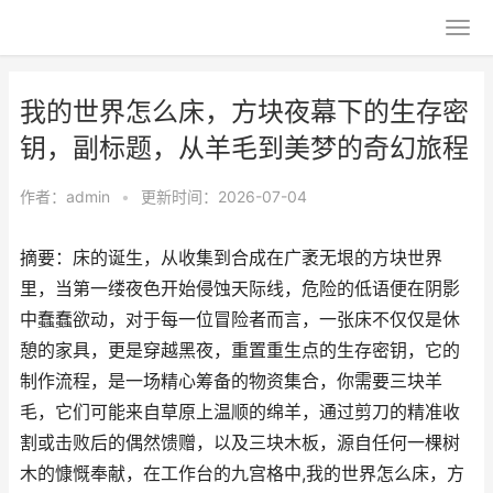
我的世界怎么床，方块夜幕下的生存密
钥，副标题，从羊毛到美梦的奇幻旅程
作者：
admin
•
更新时间：2026-07-04
摘要：床的诞生，从收集到合成在广袤无垠的方块世界
里，当第一缕夜色开始侵蚀天际线，危险的低语便在阴影
中蠢蠢欲动，对于每一位冒险者而言，一张床不仅仅是休
憩的家具，更是穿越黑夜，重置重生点的生存密钥，它的
制作流程，是一场精心筹备的物资集合，你需要三块羊
毛，它们可能来自草原上温顺的绵羊，通过剪刀的精准收
割或击败后的偶然馈赠，以及三块木板，源自任何一棵树
木的慷慨奉献，在工作台的九宫格中,我的世界怎么床，方