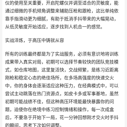
仪的使用至关重要，开启陀螺仪并调至适合的灵敏度，能
通过细微的手机倾角调整来辅助压枪和跟枪，这比单纯依
靠手指滑动更为细腻，有助于抵消手抖带来的大幅晃动，
从低灵敏度开始适应，逐步找到人机合一的感觉。
实战淬炼，于高压中铸就从容
所有的训练最终都是为了实战服务，必须有意识地将训练
成果带入真实对局，初期可以选择节奏较快的团队竞技模
式，如仓库地图，这里复活快，交战频繁，是练习近距离
刚枪和稳定心态的绝佳场所，在多场高强度的快速交火
中，你的身体会逐渐适应这种压力，在经典模式中，可以
尝试主动跳落在热门资源点，如皮卡多或军事基地，虽然
初期可能战绩不佳，但这种高压环境能最快暴露你的问
题，迫使你在绝境中练习控制情绪和操作，每一次成盒
后，不要急于开始下一局，花一分钟回想刚才交火时手抖
的瞬间，思考下次如何调整。