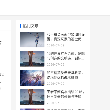
热门文章
和平精英画面渲染如何设
置，资深玩家的视觉优化
与
指南副标题，极致画面与
2026-07-09
流畅体验的平衡艺术
我的世界红石合成，逻辑
与创造的交响诗，副标
题，方块世界里的电子灵
2026-07-09
魂
和平精英反击天堂教学，
以
逆境翻盘的战术精髓
、
2026-07-09
资
王者荣耀宫本出装2016，
旧日剑豪的荣光与抉择
2026-07-09