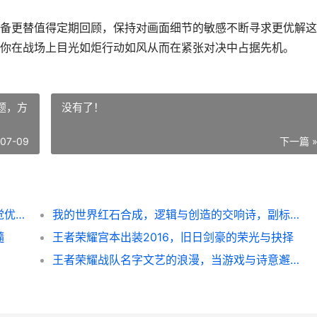
备更替值得定期回顾，保持对画面细节的敏感不断寻求更优解这
你在战场上目光如炬行动如风从而在紧张对决中占据先机。
题，方
没有了！
-07-09
下一篇 
和平精英画面渲染如何设置，资深玩家的视觉优化指南副标题，极致画面与流畅体验的平衡艺术
我的世界红石合成，逻辑与创造的交响诗，副标题，方块世界里的电子灵魂
髓
王者荣耀宫本出装2016，旧日剑豪的荣光与抉择
王者荣耀战队名字文艺的浪漫，当游戏与诗意邂逅