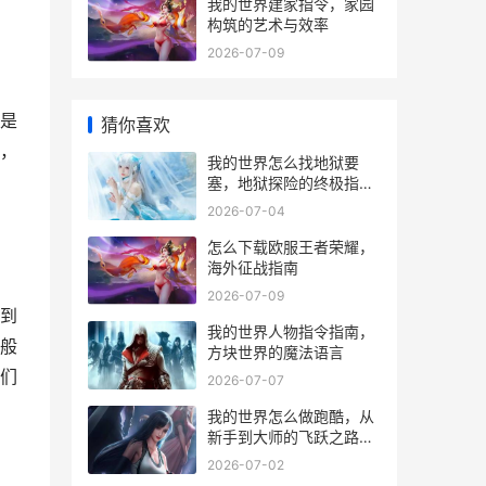
我的世界建家指令，家园
构筑的艺术与效率
2026-07-09
是
猜你喜欢
，
我的世界怎么找地狱要
塞，地狱探险的终极指
南，副标题，资深玩家的
2026-07-04
要塞搜寻心法
怎么下载欧服王者荣耀，
海外征战指南
2026-07-09
到
我的世界人物指令指南，
般
方块世界的魔法语言
们
2026-07-07
我的世界怎么做跑酷，从
新手到大师的飞跃之路，
副标题，方块间的舞蹈艺
2026-07-02
术