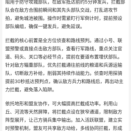
阻用于防守攻城部队，在敌军抵达前约5分钟发兵，拦截部
队会在敌方合围前瞬间和其先头部队交战，打乱进攻节
拍，避免城池被围。操作时需紧盯行军倒计时，提前预设
部队编组，确保一键发兵，避免延误。
拦截的核心前置是全方位侦查和路线预判。通过小号、联
盟预警或直接点击敌方部队，查看行军路线，重点关注官
道、码头、关口等必经节点，提前在要道布置埋伏部队。
针对敌方辎重部队，优先拦截通往前线的粮道和兵源运输
队，切断敌方补给，削弱其持续作战能力。侦查时用探骑
提前30秒抵达预判点，确认敌方兵力和路线后，再出动主
力拦截，避免落入陷阱。
依托地形和盟友协作，可大幅提高拦截成功率。利用山
丘、河流等天然屏障，将拦截点设在狭窄通道，限制敌方
阵型展开，让己方骑兵集中输出。加入活跃联盟，建立实
时预警机制，盟友可共享敌方动给，多线协同拦截，形成