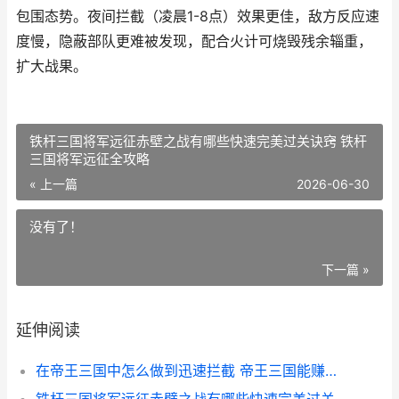
包围态势。夜间拦截（凌晨1-8点）效果更佳，敌方反应速
度慢，隐蔽部队更难被发现，配合火计可烧毁残余辎重，
扩大战果。
铁杆三国将军远征赤壁之战有哪些快速完美过关诀窍 铁杆
三国将军远征全攻略
« 上一篇
2026-06-30
没有了！
下一篇 »
延伸阅读
在帝王三国中怎么做到迅速拦截 帝王三国能赚钱吗