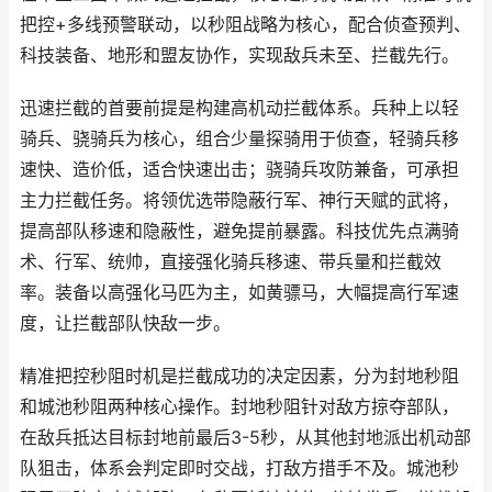
把控+多线预警联动，以秒阻战略为核心，配合侦查预判、
科技装备、地形和盟友协作，实现敌兵未至、拦截先行。
迅速拦截的首要前提是构建高机动拦截体系。兵种上以轻
骑兵、骁骑兵为核心，组合少量探骑用于侦查，轻骑兵移
速快、造价低，适合快速出击；骁骑兵攻防兼备，可承担
主力拦截任务。将领优选带隐蔽行军、神行天赋的武将，
提高部队移速和隐蔽性，避免提前暴露。科技优先点满骑
术、行军、统帅，直接强化骑兵移速、带兵量和拦截效
率。装备以高强化马匹为主，如黄骠马，大幅提高行军速
度，让拦截部队快敌一步。
精准把控秒阻时机是拦截成功的决定因素，分为封地秒阻
和城池秒阻两种核心操作。封地秒阻针对敌方掠夺部队，
在敌兵抵达目标封地前最后3-5秒，从其他封地派出机动部
队狙击，体系会判定即时交战，打敌方措手不及。城池秒