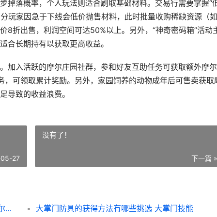
步掉落概率，个人玩法则适合刷取基础材料。交易行需要掌握“
，部分玩家因急于下线会低价抛售材料，此时批量收购稀缺资源（
8折出售，利润空间可达50%以上。另外，“神奇密码箱”活动
适合长期持有以获取更高收益。
。加入活跃的摩尔庄园社群，参和好友互助任务可获取额外摩尔
务，可领取累计奖励。另外，家园饲养的动物成年后可售卖获取
足导致的收益浪费。
没有了！
-05-27
下一篇 
摩尔庄园新人是否有办法迅速积累摩尔豆 摩尔庄园新人任务
大掌门防具的获得方法有哪些挑选 大掌门技能