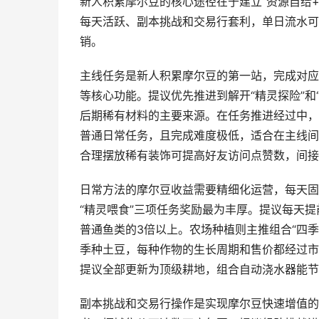
新人积累摩尔豆的核心途径在于建立“资源自给
每天活跃、副本挑战和交易行套利，单日流水可
销。
主线任务是新人积累摩尔豆的第一站，完成对应
等核心功能。提议优先推进到解开“精灵探险”和
后期稀有材料的主要来源。在任务推进经过中，
普通日常任务，且完成难度极低，适合在主线间
合理摆放稀有装饰可提高好友访问点赞数，间接
日常方法的摩尔豆收益需要精细化运营，每天固定
“精灵喂食”三项任务奖励最为丰厚。提议每天
普通鱼类的3倍以上。农场种植则主推组合“四
季种土豆，每种作物的生长周期和售价都经过市
提议全部更新为顶级耕地，组合自动浇水器能节
副本挑战和交易行操作是实现摩尔豆快速增值的