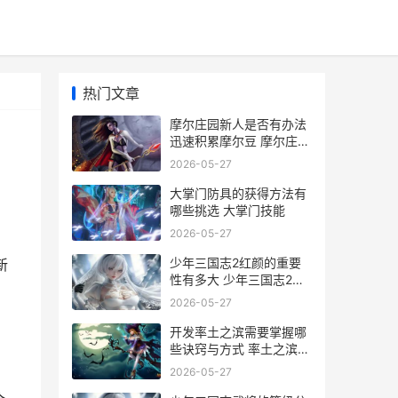
热门文章
摩尔庄园新人是否有办法
迅速积累摩尔豆 摩尔庄园
新人任务
2026-05-27
大掌门防具的获得方法有
哪些挑选 大掌门技能
2026-05-27
，
少年三国志2红颜的重要
新
性有多大 少年三国志2红
颜貂蝉泡温泉
2026-05-27
开发率土之滨需要掌握哪
些诀窍与方式 率土之滨开
发提升几级
2026-05-27