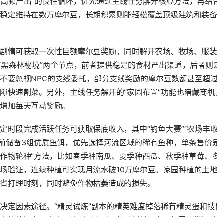
+高频产出”的良性循环，优先通过主线任务解开核心方法，再结
稳定维持在数万摩尔豆，长期积累则能轻松覆盖顶级建筑和装备
剧情可获取一次性巨额摩尔豆奖励，同时解开农场、牧场、服装
“黑森林秘境”两个节点，前者提供稳定的食材产出渠道，后者则
不要忽视NPC的支线委托，部分支线奖励的摩尔豆数额甚至超
隙快速割菜。另外，主线任务解开的“家园布置”功能也暗藏商机
增加每天互动奖励。
时段完成活跃任务可获取保底收入，其中“钓鱼大赛”“农场丰收
提前储备3组优质鱼饵，优先选择河流区域的稀有鱼种，单条售价
季作物轮种”方法，比如春季种南瓜、夏季种西瓜、秋季种草莓、
场验证，连续种植可实现月流水破10万摩尔豆。家园种植的土
省打理时刻，同时避免作物枯萎造成的损失。
决定因素途径。“精灵试炼”副本的精英难度掉落稀有精灵蛋和技