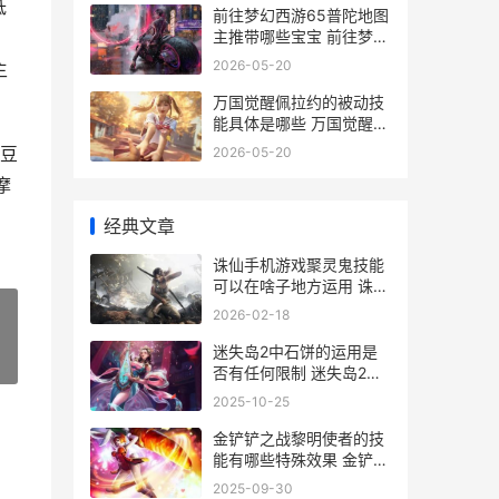
低
前往梦幻西游65普陀地图
主推带哪些宝宝 前往梦幻
如
西游圈子工具箱服务大厅
2026-05-20
主
查询
万国觉醒佩拉约的被动技
能具体是哪些 万国觉醒佩
拉约值得培养吗
豆
2026-05-20
摩
经典文章
诛仙手机游戏聚灵鬼技能
可以在啥子地方运用 诛仙
游戏
2026-02-18
迷失岛2中石饼的运用是
»
否有任何限制 迷失岛2石
饼怎么用
2025-10-25
金铲铲之战黎明使者的技
能有哪些特殊效果 金铲铲
之战 黎明
2025-09-30