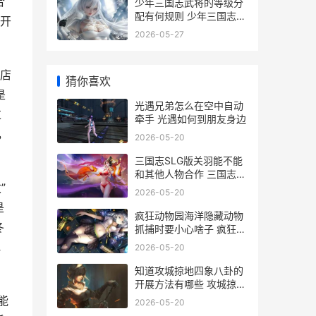
合
少年三国志武将的等级分
配有何规则 少年三国志武
开
将时装在哪更换
2026-05-27
店
猜你喜欢
是
光遇兄弟怎么在空中自动
过
牵手 光遇如何到朋友身边
，
2026-05-20
三国志SLG版关羽能不能
和其他人物合作 三国志关
”
羽怎么样
2026-05-20
是
疯狂动物园海洋隐藏动物
冬
抓捕时要小心啥子 疯狂动
物园海洋版
地
2026-05-20
知道攻城掠地四象八卦的
开展方法有哪些 攻城掠地
v4多少钱
能
2026-05-20