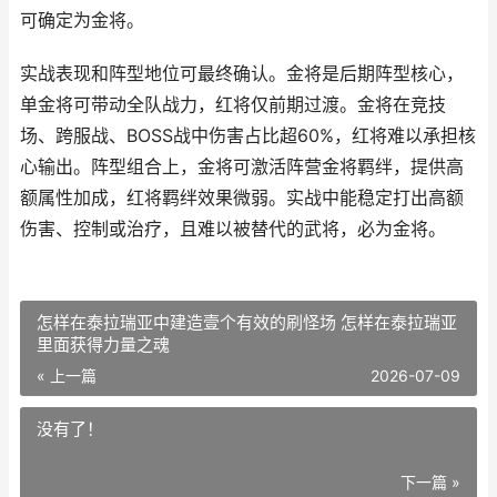
可确定为金将。
实战表现和阵型地位可最终确认。金将是后期阵型核心，
单金将可带动全队战力，红将仅前期过渡。金将在竞技
场、跨服战、BOSS战中伤害占比超60%，红将难以承担核
心输出。阵型组合上，金将可激活阵营金将羁绊，提供高
额属性加成，红将羁绊效果微弱。实战中能稳定打出高额
伤害、控制或治疗，且难以被替代的武将，必为金将。
怎样在泰拉瑞亚中建造壹个有效的刷怪场 怎样在泰拉瑞亚
里面获得力量之魂
« 上一篇
2026-07-09
没有了！
下一篇 »