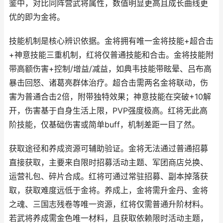
鉴中，对比同阵营武将属性，数值明显更高且成长曲线更
优的即为金将。
技能机制是核心辨识依据。金将拥有唯一金将技能+超合击
+神意技能三重机制，红将仅普通技能和合击。金将技能附
带高额伤害+控制/增益/减益，如典韦技能带眩晕、吕布高
暴击回怒、诸葛亮群体治疗。超合击需两名金将联动，伤
害为普通合击2倍，附带独特效果；神意技能在突破+10解
开，伤害基于自身生活上限，PVP强度极高。红将无此高
阶技能，仅基础伤害或简单buff，机制差距一目了然。
获取途径和养成资源可辅助验证。金将无法通过普通招募
直接获取，主要来自限时招募活动主题、军团商店兑换、
运营礼包、碎片合成。红将可通过常驻招募、副本掉落获
取，获取难度远低于金将。养成上，金将需升金丹、金将
之魂、三国志残卷等唯一资源，红将仅需普通升阶材料。
若武将养成需金色唯一材料，且获取依赖限时活动主题，