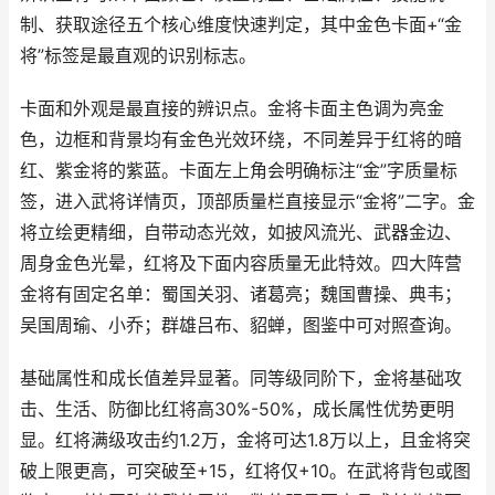
制、获取途径五个核心维度快速判定，其中金色卡面+“金
将”标签是最直观的识别标志。
卡面和外观是最直接的辨识点。金将卡面主色调为亮金
色，边框和背景均有金色光效环绕，不同差异于红将的暗
红、紫金将的紫蓝。卡面左上角会明确标注“金”字质量标
签，进入武将详情页，顶部质量栏直接显示“金将”二字。金
将立绘更精细，自带动态光效，如披风流光、武器金边、
周身金色光晕，红将及下面内容质量无此特效。四大阵营
金将有固定名单：蜀国关羽、诸葛亮；魏国曹操、典韦；
吴国周瑜、小乔；群雄吕布、貂蝉，图鉴中可对照查询。
基础属性和成长值差异显著。同等级同阶下，金将基础攻
击、生活、防御比红将高30%-50%，成长属性优势更明
显。红将满级攻击约1.2万，金将可达1.8万以上，且金将突
破上限更高，可突破至+15，红将仅+10。在武将背包或图