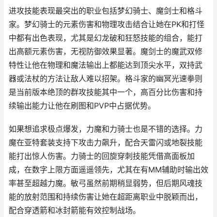
进攻技能表现最突出的职业包括梦幻骑士、魔剑士和格斗
家。梦幻骑士的元素伤害和物理攻击结合让她在PK和打怪
中都有出色表现，尤其是幻龙破和狂怒技能的组合，能打
出高额元素伤害，无视防御效果显著。魔剑士的魔武双修
特性让他在物理和魔法输出上都能达到顶尖水平，双持武
器或法杖的方法让敌人难以招架。格斗家的幽冥光速拳则
是当前版本绝顶的群攻技能其中一个，高百分比伤害和持
续输出能力让他在刷图和PVP中占据优势。
如果想追求极点爆发，力魔和力骑士也是不错的选择。力
魔在亚特套装支持下攻击力飙升，配合天雷闪或地裂技能
能打出惊人伤害。力骑士的回旋穿刺技能凭借高面板加
成，在数字上限方面遥遥领先，尤其在有MM辅助时输出效
率甚至超越力魔。敏弓虽然前期稍显弱势，但后期风魂技
能的放射范围和持续伤害让她在超距离职业中脱颖而出，
配合穿透箭和冰封箭能有效控制战场。