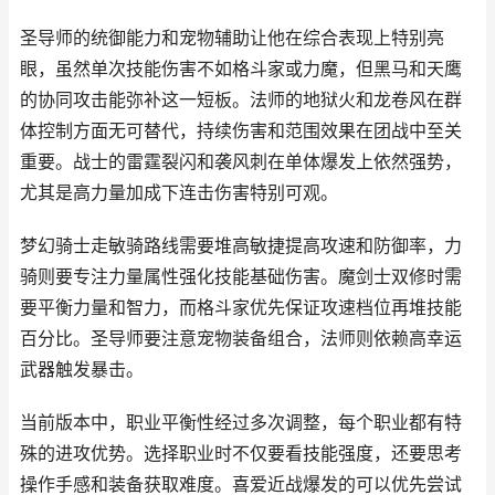
圣导师的统御能力和宠物辅助让他在综合表现上特别亮
眼，虽然单次技能伤害不如格斗家或力魔，但黑马和天鹰
的协同攻击能弥补这一短板。法师的地狱火和龙卷风在群
体控制方面无可替代，持续伤害和范围效果在团战中至关
重要。战士的雷霆裂闪和袭风刺在单体爆发上依然强势，
尤其是高力量加成下连击伤害特别可观。
梦幻骑士走敏骑路线需要堆高敏捷提高攻速和防御率，力
骑则要专注力量属性强化技能基础伤害。魔剑士双修时需
要平衡力量和智力，而格斗家优先保证攻速档位再堆技能
百分比。圣导师要注意宠物装备组合，法师则依赖高幸运
武器触发暴击。
当前版本中，职业平衡性经过多次调整，每个职业都有特
殊的进攻优势。选择职业时不仅要看技能强度，还要思考
操作手感和装备获取难度。喜爱近战爆发的可以优先尝试