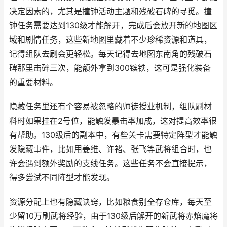
决定因素的，尤其是撞钟活动主题和残破石碑的寻觅。撞
钟任务需要达到130级才能解开，完成后会放开新的地图区
域和剧情任务，这些新地图里藏着不少珍稀资源和道具，
记得组队去刷会更轻松。每天记得去地图东南角的残破石
碑那里击碎三次，能额外拿到300镔铁，这可是强化装备
的重要材料。
隐藏任务里还有个容易被忽略的师徒授业机制，组队刷材
料时如果挂在2号位，能触发暴击率加成，这对提高效率很
有帮助。130级后的副本中，有些关卡需要特定阵型才能触
发隐藏事件，比如用姜维、许褚、张飞等武将组合时，也
许会遇到额外奖励的支线任务。这些任务不会直接提示，
得多尝试不同阵型才能发现。
资源分配上也有隐藏诀窍，比如粮食别全存仓库，每天至
少留10万刷武将经验，由于130级后解开的新武将赤焰魔将