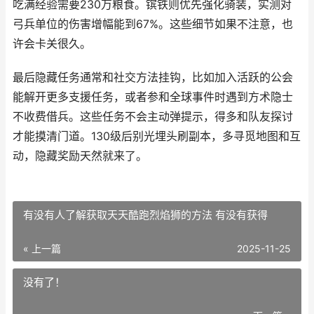
吃满经验需要230万粮食。镔铁则优先强化骑装，实测对
弓兵单位的伤害增幅能到67%。这些细节如果不注意，也
许会卡关很久。
最后隐藏任务通常和社交方法挂钩，比如加入活跃的公会
能解开更多支援任务，或者参和全球事件时遇到方术隐士
不收费借兵。这些任务不会主动弹提示，得多和队友探讨
才能摸清门道。130级后别光埋头刷副本，多寻觅地图和互
动，隐藏奖励天然就来了。
有没有人了解获取天天酷跑烈焰狮的方法 有没有获得
« 上一篇
2025-11-25
没有了！