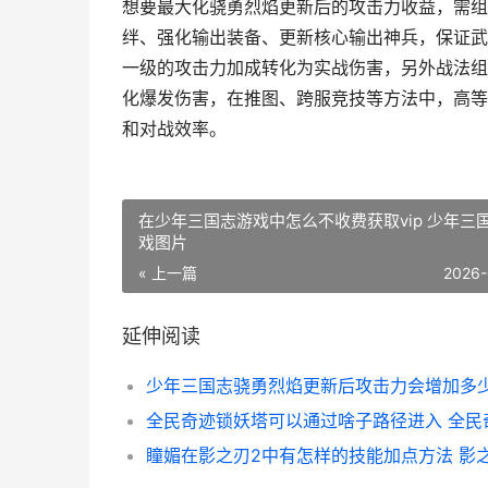
想要最大化骁勇烈焰更新后的攻击力收益，需组
绊、强化输出装备、更新核心输出神兵，保证武
一级的攻击力加成转化为实战伤害，另外战法组
化爆发伤害，在推图、跨服竞技等方法中，高等
和对战效率。
在少年三国志游戏中怎么不收费获取vip 少年三
戏图片
« 上一篇
2026-
延伸阅读