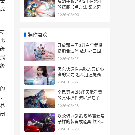
击
瞳媚在影之刃2中有怎样
的技能加点方法 影之刃瞳
成
媚结局
2026-06-03
提
猜你喜欢
比
开放那三国3升白金武将
级
技能合适吗 放开那三国3
升阶材料
武
2026-05-27
级
怎么快速提高影之刃初心
者的实力 怎么迅速提高
2026-05-27
的
全民奇迹2技能天赋重置
，
的具体操作流程是啥子 全
民奇迹2技能加点攻略
养
2026-05-28
闭
坎公骑冠剑策略16需要啥
子样的装备或道具 坎公骑
冠剑-1
2026-05-28