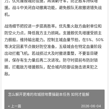
力，优先摧毁城防设施，再清剿守军，防止敌军持续增
援。战斗中关闭自动撤离功能，避免舰队无故撤退错失战
机。
战场细节把控进一步提高胜率。优先集火敌方曲射单位和
防空火力点，降低我方主力损耗。支援舰优先增援受损主
力舰船，维持输出能力。控制主城血量节拍，在5%、50%
等决定因素节点做好防空准备，五级城会在特定血量阶段
出动拦截飞机。若战损过大及时撤退重整，不要盲目硬
拼，保存有生力量后再二次进攻。防守时提前布防封锁
圈，拦截敌方增援舰队，配合城内防御设施击退来犯之
敌。
怎么解开更难的攻城掠地曹操副本任务 如何才能解
« 上一篇
2026-06-04