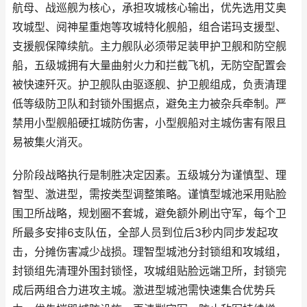
航母、战巡舰为核心，承担攻城核心输出，优先选用艾奥
攻城型、阋神星重炮等攻城特化舰船，组合诺玛支援型、
支援舰保障续航。主力舰队必须带足装甲护卫舰和防空舰
船，五级城拥有大量曲射火力和拦截飞机，无防空配置会
被快速歼灭。护卫舰队由驱逐舰、护卫舰组成，负责清理
低等级防卫队和封锁外围据点，避免主力被杂兵牵制。严
禁用小型舰船硬扛城防伤害，小型舰船对主城伤害有限且
易被集火消灭。
分阶段战略执行是制胜决定因素。五级城分为谨慎型、理
智型、激进型，需按类型调整策略。谨慎型城池采用贴脸
围卫所战略，规划圈不套城，避免额外刷出守军，每个卫
所最多安排6支队伍，全部人员到位后3秒内同步发起攻
击，分摊伤害减少战损。理智型城池分封锁组和攻城组，
封锁组先清理外围封锁怪，攻城组贴脸远端卫所，封锁完
成后两组合力进攻主城。激进型城池需快速集合优势兵