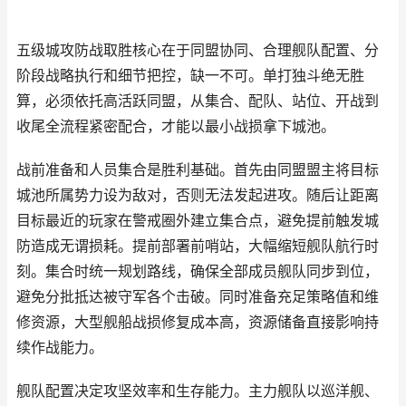
五级城攻防战取胜核心在于同盟协同、合理舰队配置、分
阶段战略执行和细节把控，缺一不可。单打独斗绝无胜
算，必须依托高活跃同盟，从集合、配队、站位、开战到
收尾全流程紧密配合，才能以最小战损拿下城池。
战前准备和人员集合是胜利基础。首先由同盟盟主将目标
城池所属势力设为敌对，否则无法发起进攻。随后让距离
目标最近的玩家在警戒圈外建立集合点，避免提前触发城
防造成无谓损耗。提前部署前哨站，大幅缩短舰队航行时
刻。集合时统一规划路线，确保全部成员舰队同步到位，
避免分批抵达被守军各个击破。同时准备充足策略值和维
修资源，大型舰船战损修复成本高，资源储备直接影响持
续作战能力。
舰队配置决定攻坚效率和生存能力。主力舰队以巡洋舰、