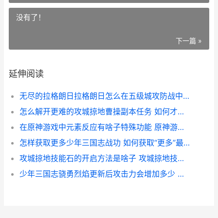
没有了！
下一篇 »
延伸阅读
无尽的拉格朗日拉格朗日怎么在五级城攻防战中取得胜利 无尽的拉格朗日云游戏
怎么解开更难的攻城掠地曹操副本任务 如何才能解
在原神游戏中元素反应有啥子特殊功能 原神游戏中元素属性有几种
怎样获取更多少年三国志战功 如何获取“更多”最新的大礼包?
攻城掠地技能石的开启方法是啥子 攻城掠地技能石咋不能升级
少年三国志骁勇烈焰更新后攻击力会增加多少 少年三国志全新武将降世