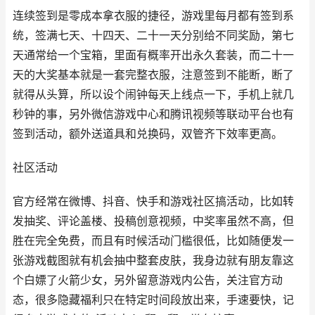
连续签到是零成本拿衣服的捷径，游戏里每月都有签到系
统，签满七天、十四天、二十一天分别给不同奖励，第七
天通常给一个宝箱，里面有概率开出永久套装，而二十一
天的大奖基本就是一套完整衣服，注意签到不能断，断了
就得从头算，所以设个闹钟每天上线点一下，手机上就几
秒钟的事，另外微信游戏中心和腾讯视频等联动平台也有
签到活动，额外送道具和兑换码，双管齐下效率更高。
社区活动
官方经常在微博、抖音、快手和游戏社区搞活动，比如转
发抽奖、评论盖楼、投稿创意视频，中奖率虽然不高，但
胜在完全免费，而且有时候活动门槛很低，比如随便发一
张游戏截图就有机会抽中整套皮肤，我身边就有朋友靠这
个白嫖了火箭少女，另外留意游戏内公告，关注官方动
态，很多隐藏福利只在特定时间段放出来，手速要快，记