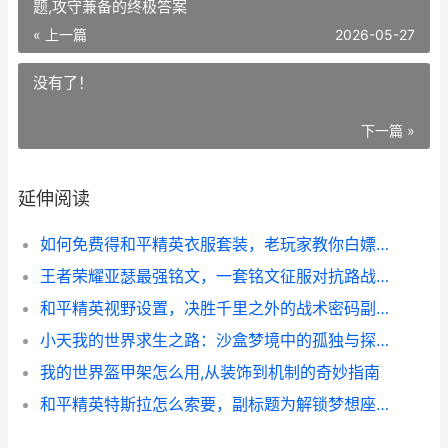
题,攻守兼备的终极答案
« 上一篇
2026-05-27
没有了！
下一篇 »
延伸阅读
如何免费得和平精英衣服套装，老玩家教你白嫖攻略
王者荣耀亚瑟最强铭文，一套铭文征服对抗路战场,副标题,攻守兼备的终极答案
和平精英视野设置，决胜千里之外的战术密码副标题
小天我的世界求生之路：沙盒梦境中的孤独与探索之歌
我的世界盔甲架怎么用,从装饰到机制的奇妙指南
和平精英特斯拉怎么索要，副标题为解锁梦想座驾的实战指南