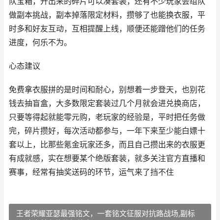
队宝箱，开出来的碎片可以凑套装，还有不少玩家会组队
做副本挑战，副本掉落限定材料，攒够了也能换衣服，平
时多和好友互动，互相提醒上线，顺便还能蹭他们的任务
进度，何乐不为。
心态建议
免费拿衣服拼的是时间和耐心，别想着一步登天，也别花
钱去抽盲盒，大多数限定套装过几个月就会进兑换商店，
只要等得起就能零元购，老玩家的经验是，平时把任务做
完，碎片攒好，每次活动都参与，一年下来至少能白嫖十
套以上，比那些氪金玩家还多，而且自己攒出来的衣服更
有成就感，实在想要某个绝版套装，就多关注官方直播和
赛事，经常有抽奖送码的环节，运气来了挡不住
王者荣耀亚瑟最强铭文，一套铭文征服对抗路战场,副标