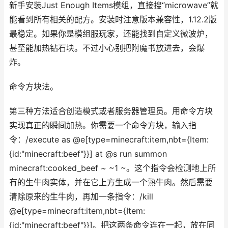
新手安装Just Enough Items模组，直接搜“microwave”就
能看到所有相关的配方。安装时注意版本兼容性，1.12.2版
最稳定。如果你是模组服玩家，还能找到自定义微波炉，
甚至能加热钻石块。不过小心别把附魔书放进去，会爆
炸。
命令方块法。
第三种方法适合创造模式或者服务器管理员。用命令方块
实现真正的瞬间加热。你需要一个命令方块，输入指
令：/execute as @e[type=minecraft:item,nbt={Item:
{id:"minecraft:beef"}}] at @s run summon
minecraft:cooked_beef ~ ~1 ~。这个指令会检测地上所
有的生牛肉实体，并在它上方生成一个熟牛肉。然后需要
清除原来的生牛肉，再加一条指令：/kill
@e[type=minecraft:item,nbt={Item:
{id:"minecraft:beef"}}]。把这两条命令连在一起，放在同