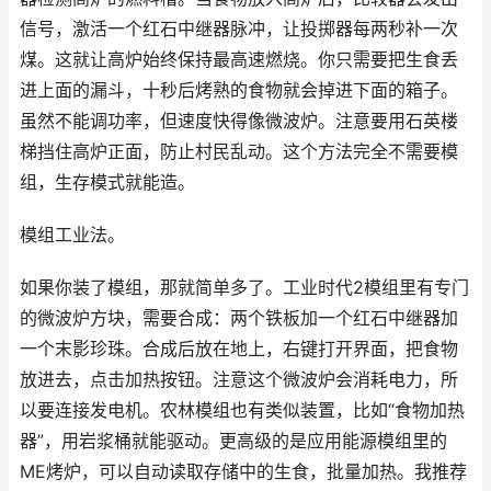
信号，激活一个红石中继器脉冲，让投掷器每两秒补一次
煤。这就让高炉始终保持最高速燃烧。你只需要把生食丢
进上面的漏斗，十秒后烤熟的食物就会掉进下面的箱子。
虽然不能调功率，但速度快得像微波炉。注意要用石英楼
梯挡住高炉正面，防止村民乱动。这个方法完全不需要模
组，生存模式就能造。
模组工业法。
如果你装了模组，那就简单多了。工业时代2模组里有专门
的微波炉方块，需要合成：两个铁板加一个红石中继器加
一个末影珍珠。合成后放在地上，右键打开界面，把食物
放进去，点击加热按钮。注意这个微波炉会消耗电力，所
以要连接发电机。农林模组也有类似装置，比如“食物加热
器”，用岩浆桶就能驱动。更高级的是应用能源模组里的
ME烤炉，可以自动读取存储中的生食，批量加热。我推荐