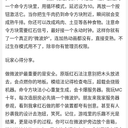
一个命令方块里，用循环模式，延迟设为10。再放一个按
钮激活它。当你把生牛肉扔到命令方块附近，瞬间就会变
成熟牛排。你还可以改成鸡肉、土豆等各种食物。注意命
令方块需要红石信号，最好接一个永动时钟。这样你就有
了一个真正的“微波炉”，连加热动画都没有，直接变熟。不
过生存模式用不了，除非你有管理员权限。
玩家心得分享。
做微波炉最重要的是安全。原版红石法注意别把木头放进
去，会点燃你的地板。模组法记得检查电压，超载会烧毁
机器。命令方块法小心重复生成，会卡爆服务器。我玩MC
十年，每次造厨房必先搞一个微波炉。朋友来我家服务器
参观，看到我拿红石做的那个装置都夸有创意。甚至有人
抄袭我的设计去泡妞，笑死。记住，游戏里的乐趣不光是
结果，更是动手的过程。你可以在微波炉旁边放个音箱，