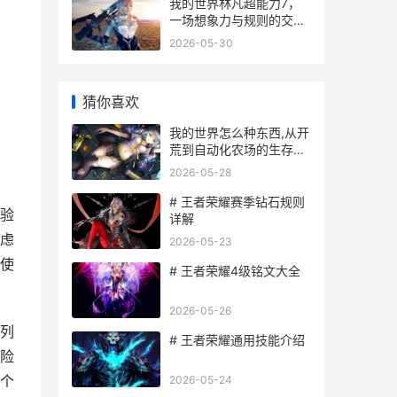
我的世界林凡超能力7，
一场想象力与规则的交
响，副标题，方块宇宙中
2026-05-30
的潜能觉醒
猜你喜欢
我的世界怎么种东西,从开
荒到自动化农场的生存指
南
2026-05-28
# 王者荣耀赛季钻石规则
验
详解
虑
2026-05-23
使
# 王者荣耀4级铭文大全
2026-05-26
列
# 王者荣耀通用技能介绍
险
个
2026-05-24