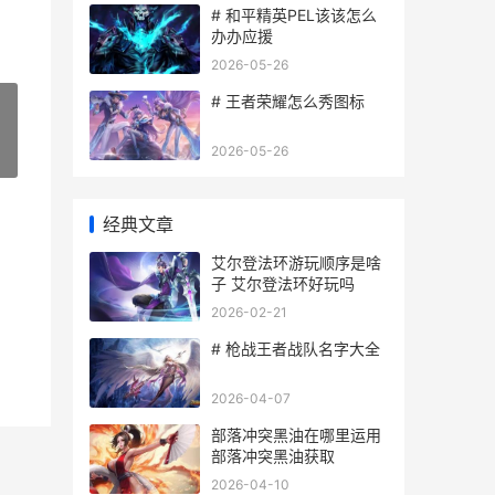
# 和平精英PEL该该怎么
办办应援
2026-05-26
# 王者荣耀怎么秀图标
2026-05-26
»
经典文章
艾尔登法环游玩顺序是啥
子 艾尔登法环好玩吗
2026-02-21
# 枪战王者战队名字大全
2026-04-07
部落冲突黑油在哪里运用
部落冲突黑油获取
2026-04-10