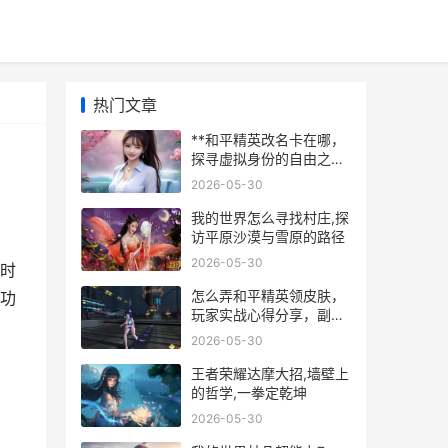
热门文章
**和平精英改名卡在哪，
探寻虚拟身份的自由之路
**
2026-05-30
我的世界怎么寻找村庄,探
访平原沙漠与雪原的路径
2026-05-30
时
怎么弄和平精英领皮肤，
功
玩家实战心得分享，副标
题，零氪与微氪玩家的免
2026-05-30
费获取之道
王者荣耀达摩大招,墙壁上
的哲学,一拳定乾坤
2026-05-30