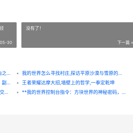
径
没有了！
05-30
下一篇 
**和平精英改名卡在哪，探寻虚拟身份的自由之路**
我的世界怎么寻找村庄,探访平原沙漠与雪原的路径
怎么弄和平精英领皮肤，玩家实战心得分享，副标题，零氪与微氪玩家的免费获取之道
王者荣耀达摩大招,墙壁上的哲学,一拳定乾坤
我的世界林凡超能力7，一场想象力与规则的交响，副标题，方块宇宙中的潜能觉醒
**我的世界控制台指令：方块世界的神秘密码，副标题：资深玩家手中的创造之钥**