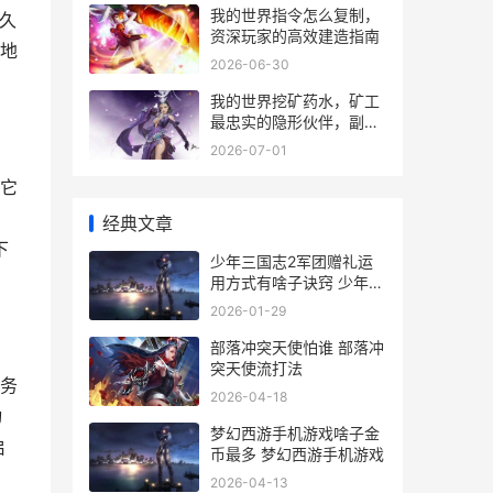
我的世界指令怎么复制，
久
资深玩家的高效建造指南
地
2026-06-30
我的世界挖矿药水，矿工
最忠实的隐形伙伴，副标
题，夜色下的琥珀之光
2026-07-01
它
经典文章
下
少年三国志2军团赠礼运
用方式有啥子诀窍 少年三
国志2军备搭配
2026-01-29
部落冲突天使怕谁 部落冲
突天使流打法
务
2026-04-18
动
梦幻西游手机游戏啥子金
启
币最多 梦幻西游手机游戏
2026-04-13