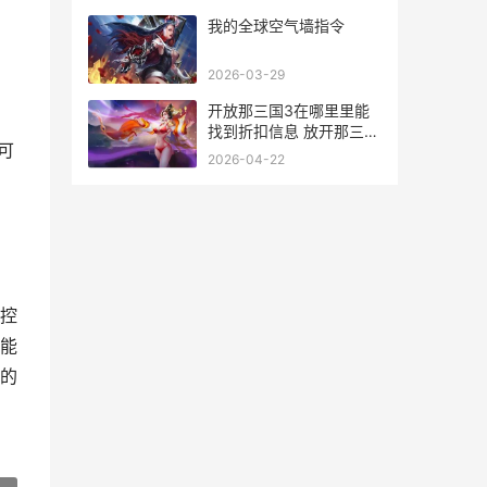
我的全球空气墙指令
2026-03-29
开放那三国3在哪里里能
，
找到折扣信息 放开那三国
可
3开区表
2026-04-22
控
能
的