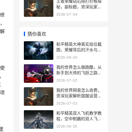
王者荣耀钻石陪打价格探
秘，副标题，资深玩家带
你算清这笔账
修
2026-07-04
，
解
猜你喜欢
和平精英大神真实段位截
图，荣耀背后的汗水与智
慧
2026-06-30
我的世界怎么做跑酷，从
使
新手到大师的飞跃之路，
，
副标题，方块间的舞蹈艺
2026-07-02
术
点
我的世界网易怎么收费，
项
资深玩家解析国服运营模
式
2026-07-03
和平精英双人飞机教学教
程，空中制霸的双人飞行
指南
2026-06-29
里