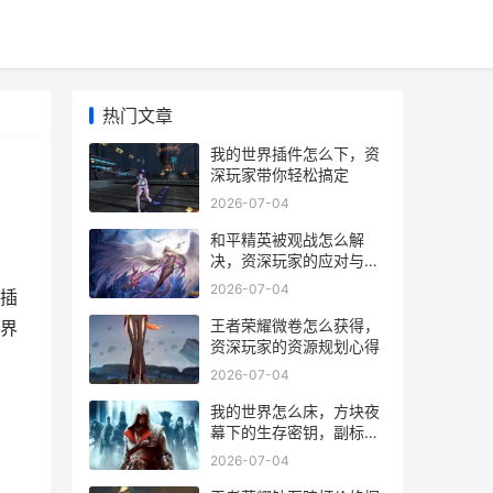
热门文章
我的世界插件怎么下，资
深玩家带你轻松搞定
2026-07-04
和平精英被观战怎么解
决，资深玩家的应对与思
考之道
2026-07-04
插
王者荣耀微卷怎么获得，
界
资深玩家的资源规划心得
2026-07-04
我的世界怎么床，方块夜
幕下的生存密钥，副标
题，从羊毛到美梦的奇幻
2026-07-04
旅程