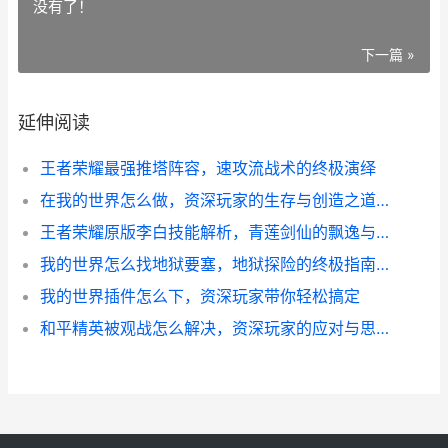
没有了！
下一篇 »
延伸阅读
王者荣耀最强推塔阵容，速攻流战术的终极演绎
在我的世界怎么做，资深玩家的生存与创造之道，副标题，方块世界的无尽可能性
王者荣耀原版李白技能解析，青莲剑仙的飘逸与致命
我的世界怎么找地狱要塞，地狱探险的终极指南，副标题，资深玩家的要塞搜寻心法
我的世界插件怎么下，资深玩家带你轻松搞定
和平精英被观战怎么解决，资深玩家的应对与思考之道