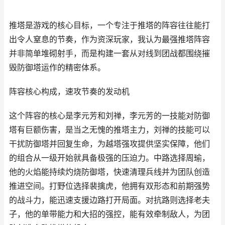
推塔是游戏的核心目标，一个专注于推塔的阵容往往能打
出令人窒息的节奏，作为资深玩家，我认为最强推塔阵容
并非简单堆砌射手，而是构建一套从对线到团战都围绕摧
毁防御塔运作的精密体系。
阵容核心构成，速攻节奏的发动机
这个阵容的核心是李元芳和刘禅，李元芳的一技能对防御
塔有巨额伤害，是当之无愧的推塔主力，刘禅的技能可以
干扰防御塔并回复生命，为越塔强攻提供坚实保障，他们
的组合从一级开始就具备极强的压迫力。中路选择周瑜，
他的火焰能持续灼烧防御塔，快速清理兵线并为团队创造
推进空间。打野位选择裴擒虎，他拥有双形态和前期强势
的战斗力，能迅速支援边路打开局面。对抗路则选择老夫
子，他的单带能力和大招的强控，能有效牵制敌人，为团