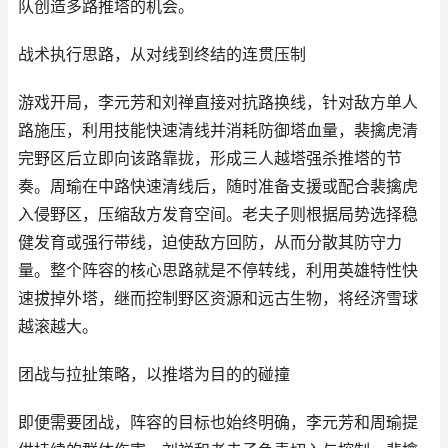
队创造多路推塔的机会。
战术执行思路，从对线到终结的连贯压制
游戏开局，李元芳和刘禅直接对抗路换线，针对敌方单人
路施压，利用技能快速清线并消耗防御塔血量，裴擒虎清
完野区后立即向该路靠拢，形成三人越塔强杀推塔的节
奏。周瑜在中路快速清线后，随时准备支援或配合裴擒虎
入侵野区，压缩敌方发育空间。老夫子则根据局势选择稳
健发育或强行带线，迫使敌方回防，从而分散其防守力
量。整个阵容的核心思路就是不停转线，利用英雄特性快
速拔掉外塔，继而控制野区资源和远古生物，将经济雪球
越滚越大。
团战与拉扯策略，以推塔为目的的碰撞
即便需要团战，阵容的目标也始终明确，李元芳和周瑜提