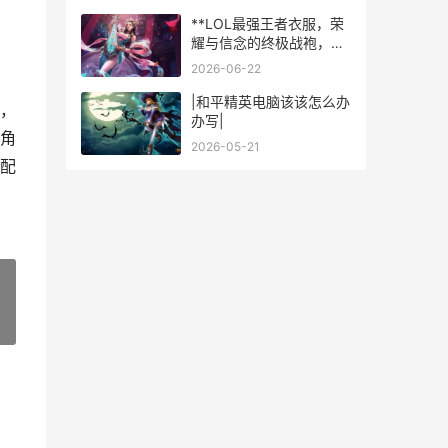
**LOL最强王者衣服，荣
耀与信念的终极战袍，副
标题，峡谷之巅的无声宣
2026-06-22
言**
|和平精英电脑该该怎么办
，
办写|
角
2026-05-21
配
»