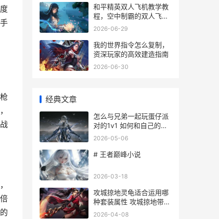
和平精英双人飞机教学教
度
程，空中制霸的双人飞行
手
指南
2026-06-29
我的世界指令怎么复制，
资深玩家的高效建造指南
2026-06-30
枪
经典文章
，
怎么与兄弟一起玩蛋仔派
战
对的1v1 如何和自己的兄
弟谈恋爱
2026-05-06
# 王者巅峰小说
2026-03-18
，
攻城掠地灵龟适合运用哪
倍
种套装属性 攻城掠地带什
么御宝
的
2026-04-08