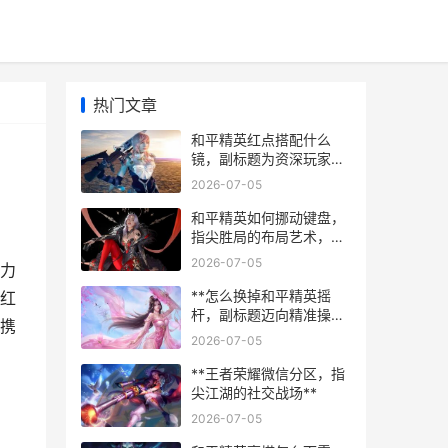
热门文章
和平精英红点搭配什么
镜，副标题为资深玩家的
实战镜械组合解析
2026-07-05
和平精英如何挪动键盘，
指尖胜局的布局艺术，副
标题，自定义界面背后的
2026-07-05
力
战术革新
**怎么换掉和平精英摇
红
杆，副标题迈向精准操控
携
的新境界**
2026-07-05
**王者荣耀微信分区，指
尖江湖的社交战场**
2026-07-05