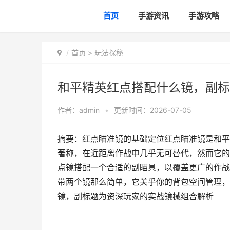
首页
手游资讯
手游攻略
首页
>
玩法探秘
和平精英红点搭配什么镜，副标
作者：
admin
•
更新时间：2026-07-05
摘要：红点瞄准镜的基础定位红点瞄准镜是和平
著称，在近距离作战中几乎无可替代，然而它的
点镜搭配一个合适的副瞄具，以覆盖更广的作战
带两个镜那么简单，它关乎你的背包空间管理，
镜，副标题为资深玩家的实战镜械组合解析