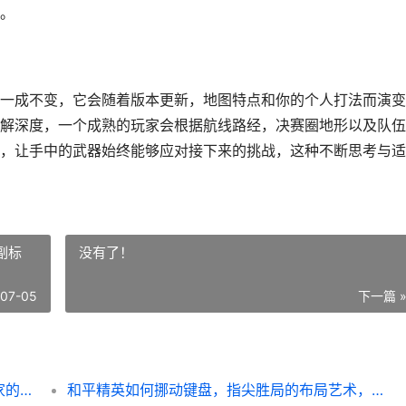
。
一成不变，它会随着版本更新，地图特点和你的个人打法而演变
解深度，一个成熟的玩家会根据航线路经，决赛圈地形以及队伍
，让手中的武器始终能够应对接下来的挑战，这种不断思考与适
副标
没有了！
-07-05
下一篇 
和平精英红点搭配什么镜，副标题为资深玩家的实战镜械组合解析
和平精英如何挪动键盘，指尖胜局的布局艺术，副标题，自定义界面背后的战术革新