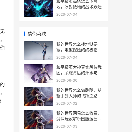
和平精英高塔怎么下雪
地，冰封绝地的战术跃迁
2026-07-04
无
猜你喜欢
，
我的世界怎么找地狱要
你
塞，地狱探险的终极指
南，副标题，资深玩家的
2026-07-04
要塞搜寻心法
和平精英大神真实段位截
图，荣耀背后的汗水与智
慧
2026-06-30
的
我的世界怎么做跑酷，从
，
新手到大师的飞跃之路，
速
副标题，方块间的舞蹈艺
2026-07-02
术
我的世界网易怎么收费，
资深玩家解析国服运营模
式
2026-07-03