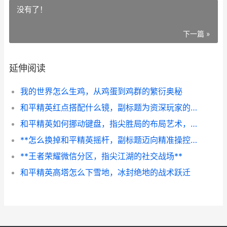
没有了！
下一篇 »
延伸阅读
我的世界怎么生鸡，从鸡蛋到鸡群的繁衍奥秘
和平精英红点搭配什么镜，副标题为资深玩家的实战镜械组合解析
和平精英如何挪动键盘，指尖胜局的布局艺术，副标题，自定义界面背后的战术革新
**怎么换掉和平精英摇杆，副标题迈向精准操控的新境界**
**王者荣耀微信分区，指尖江湖的社交战场**
和平精英高塔怎么下雪地，冰封绝地的战术跃迁