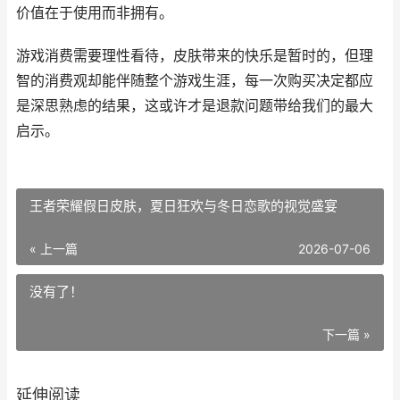
价值在于使用而非拥有。
游戏消费需要理性看待，皮肤带来的快乐是暂时的，但理
智的消费观却能伴随整个游戏生涯，每一次购买决定都应
是深思熟虑的结果，这或许才是退款问题带给我们的最大
启示。
王者荣耀假日皮肤，夏日狂欢与冬日恋歌的视觉盛宴
« 上一篇
2026-07-06
没有了！
下一篇 »
延伸阅读