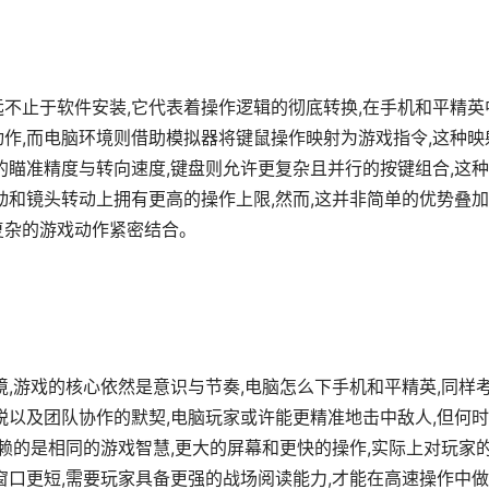
不止于软件安装,它代表着操作逻辑的彻底转换,在手机和平精英
动作,而电脑环境则借助模拟器将键鼠操作映射为游戏指令,这种映
的瞄准精度与转向速度,键盘则允许更复杂且并行的按键组合,这
动和镜头转动上拥有更高的操作上限,然而,这并非简单的优势叠加
复杂的游戏动作紧密结合。
境,游戏的核心依然是意识与节奏,电脑怎么下手机和平精英,同样
锐以及团队协作的默契,电脑玩家或许能更精准地击中敌人,但何
依赖的是相同的游戏智慧,更大的屏幕和更快的操作,实际上对玩家
窗口更短,需要玩家具备更强的战场阅读能力,才能在高速操作中