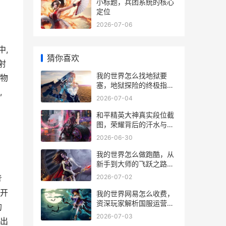
小标题，兵团系统的核心
定位
2026-07-06
中,
猜你喜欢
射
我的世界怎么找地狱要
种物
塞，地狱探险的终极指
,
南，副标题，资深玩家的
2026-07-04
要塞搜寻心法
和平精英大神真实段位截
图，荣耀背后的汗水与智
慧
2026-06-30
我的世界怎么做跑酷，从
新手到大师的飞跃之路，
副标题，方块间的舞蹈艺
2026-07-02
考
术
时开
我的世界网易怎么收费，
资深玩家解析国服运营模
的
式
2026-07-03
做出