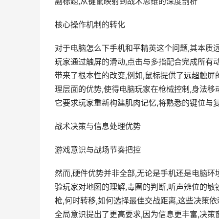
副标题,从键鼠映射到战术思维的深度剖析
核心操作机制的转化
对于电脑怎么下手机和平精英这个问题,其本质远
玩家通过触屏的滑动,点击与多指配合完成所有
带来了根本性的改变,例如,鼠标提供了远超触屏
理层面的优势,使得电脑玩家在枪械控制,身法移
它要求玩家重新构建肌肉记忆,将熟悉的键位与
战术决策与信息处理优势
游戏意识与战场节奏把控
然而,硬件优势并非全部,无论是手机还是电脑环
验玩家对地图的理解,毒圈的判断,听声辨位的敏
枪,何时转移,如何选择最佳交战距离,这些决策
全局意识提出了更高要求,因为信息更丰富,决策