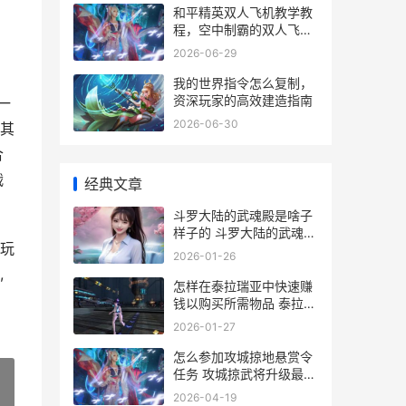
和平精英双人飞机教学教
程，空中制霸的双人飞行
指南
2026-06-29
我的世界指令怎么复制，
资深玩家的高效建造指南
一
2026-06-30
是其
合
战
经典文章
斗罗大陆的武魂殿是啥子
样子的 斗罗大陆的武魂大
尖玩
全
2026-01-26
,
怎样在泰拉瑞亚中快速赚
钱以购买所需物品 泰拉瑞
亚怎么说
2026-01-27
怎么参加攻城掠地悬赏令
任务 攻城掠武将升级最快
方法
2026-04-19