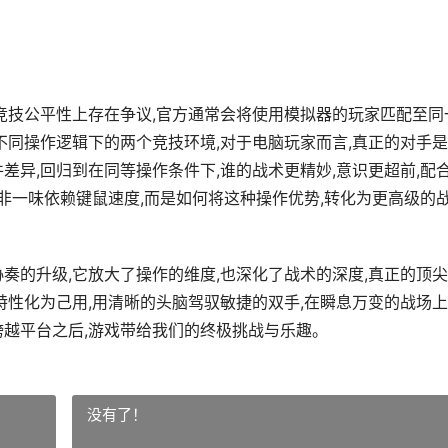
在竞技公平性上存在争议,官方通常会将使用模拟器的玩家匹配至同
不同操作逻辑下的两个竞技环境,对于电脑玩家而言,真正的对手
差异,回归到在同等操作条件下,谁的战术更精妙,意识更超前,配
并非一味依赖键鼠速度,而是如何将这种操作优势,转化为更高级的
奏的升级,它放大了操作的维度,也深化了战术的深度,真正的顶
特性化为己用,用清晰的头脑驾驭敏捷的双手,在瞬息万变的战场上
跨越平台之后,游戏带给我们的终极挑战与乐趣。
没有了！