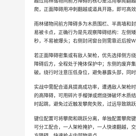
越过雨林储物间前方障碍的核心是活用攀爬翻越
爬，正面障碍用冲刺翻越或道具开路，即可高效
雨林储物间前方障碍多为木质围栏、半高墙和封
易被卡点，正确行为是先观察障碍结构：左侧矮墙
秒，不易被爆头；右侧封闭窗台则需靠近后按W
若正面障碍密集或有敌人架枪，优先选择侧方绕
障碍后方，全程处于掩体保护中；东侧的废弃集
破。绕行时注意压低身位，避免暴露头部，同时
实战中需配合道具提高成功率，遭遇敌人架枪时
的高障碍，可用碎片手榴弹或燃烧弹破坏木质结
时起跳，避免过近触发攀爬失败，过远导致跳跃
键位配置可将攀爬和跳跃分离，单独配置攀爬键
可分工配合，一人架枪掩护，一人快速翻越，交
方障碍，快速抢占内部物资点。