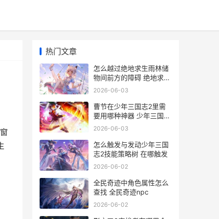
热门文章
怎么越过绝地求生雨林储
物间前方的障碍 绝地求生
怎么跳过身份验证
2026-06-03
曹节在少年三国志2里需
要用哪种神器 少年三国志
魏国曹操阵容
2026-06-03
窗
怎么触发与发动少年三国
生
志2技能策略树 在哪触发
2026-06-02
全民奇迹中角色属性怎么
查找 全民奇迹npc
2026-06-02