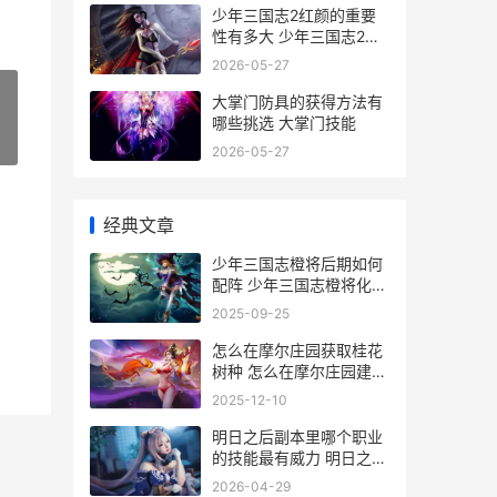
少年三国志2红颜的重要
性有多大 少年三国志2红
颜貂蝉泡温泉
2026-05-27
大掌门防具的获得方法有
哪些挑选 大掌门技能
»
2026-05-27
经典文章
少年三国志橙将后期如何
配阵 少年三国志橙将化神
一览表
2025-09-25
怎么在摩尔庄园获取桂花
树种 怎么在摩尔庄园建房
子
2025-12-10
明日之后副本里哪个职业
的技能最有威力 明日之后
各副本
2026-04-29