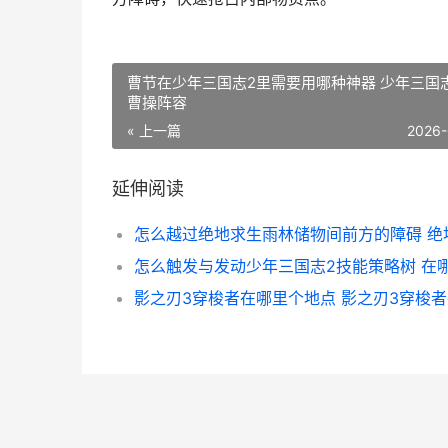
曹节在少年三国志2里需要用哪种神器 少年三国
曹操阵容
« 上一篇
2026-
延伸阅读