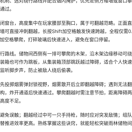
机制、选对绕行路线并配合烟闪掩护，优先走侧方矮墙或窗口攀
通过。
闭窗台，高度集中在玩家腰部至胸口，属于可翻越范畴。正面直
可直接冲刺翻越，长按Shift加空格触发快速跨越，全程仅需0.
加空格攀爬，打碎玻璃后快速进入，避免在窗口停留。
行路线。储物间西侧有一排可攀爬的木架，沿木架边缘移动可绕
装箱也可作为跳板，从集装箱顶部跳跃越过障碍，适合个人快速
监听脚步声，防止被敌人绕后偷袭。
先投掷烟雾弹封锁视野，烟雾散开后立即翻越障碍；遇到无法翻
构，炸开通道后快速通过。攀爬翻越时需注意节拍，距离障碍两
高度不足。
避免误触；翻越经过中可一只手持枪，随时应对突发敌情；组队
替推进效率更高。熟练掌握这些诀窍，就能轻松突破雨林储物间