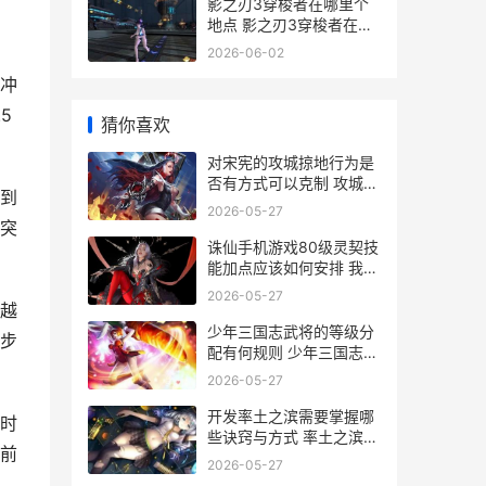
影之刃3穿梭者在哪里个
地点 影之刃3穿梭者在哪
里
2026-06-02
冲
5
猜你喜欢
对宋宪的攻城掠地行为是
否有方式可以克制 攻城掠
到
地宋宪
2026-05-27
突
诛仙手机游戏80级灵契技
能加点应该如何安排 我想
看诛仙手游
2026-05-27
越
少年三国志武将的等级分
步
配有何规则 少年三国志武
将时装在哪更换
2026-05-27
开发率土之滨需要掌握哪
时
些诀窍与方式 率土之滨开
前
发提升几级
2026-05-27