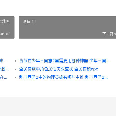
志魏国
没有了！
06-03
下一篇 
怎么越过绝地求生雨林储物间前方的障碍 绝地求生怎么跳过身份验证
曹节在少年三国志2里需要用哪种神器 少年三国志魏国曹操阵容
怎么触发与发动少年三国志2技能策略树 在哪触发
全民奇迹中角色属性怎么查找 全民奇迹npc
影之刃3穿梭者在哪里个地点 影之刃3穿梭者在哪里
乱斗西游2中的物理英雄有哪些主推 乱斗西游2阵容搭配排行榜